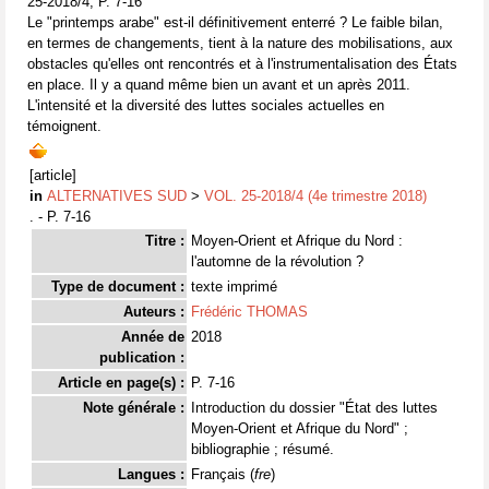
25-2018/4, P. 7-16
Le "printemps arabe" est-il définitivement enterré ? Le faible bilan,
en termes de changements, tient à la nature des mobilisations, aux
obstacles qu'elles ont rencontrés et à l'instrumentalisation des États
en place. Il y a quand même bien un avant et un après 2011.
L'intensité et la diversité des luttes sociales actuelles en
témoignent.
[article]
in
ALTERNATIVES SUD
>
VOL. 25-2018/4 (4e trimestre 2018)
. - P. 7-16
Titre :
Moyen-Orient et Afrique du Nord :
l'automne de la révolution ?
Type de document :
texte imprimé
Auteurs :
Frédéric THOMAS
Année de
2018
publication :
Article en page(s) :
P. 7-16
Note générale :
Introduction du dossier "État des luttes
Moyen-Orient et Afrique du Nord" ;
bibliographie ; résumé.
Langues :
Français (
fre
)