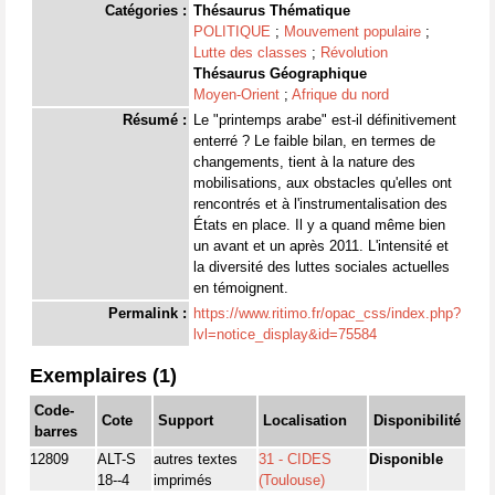
Catégories :
Thésaurus Thématique
POLITIQUE
;
Mouvement populaire
;
Lutte des classes
;
Révolution
Thésaurus Géographique
Moyen-Orient
;
Afrique du nord
Résumé :
Le "printemps arabe" est-il définitivement
enterré ? Le faible bilan, en termes de
changements, tient à la nature des
mobilisations, aux obstacles qu'elles ont
rencontrés et à l'instrumentalisation des
États en place. Il y a quand même bien
un avant et un après 2011. L'intensité et
la diversité des luttes sociales actuelles
en témoignent.
Permalink :
https://www.ritimo.fr/opac_css/index.php?
lvl=notice_display&id=75584
Exemplaires (1)
Code-
Cote
Support
Localisation
Disponibilité
barres
12809
ALT-S
autres textes
31 - CIDES
Disponible
18--4
imprimés
(Toulouse)