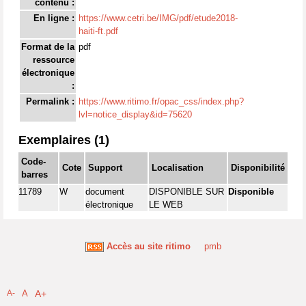
contenu :
En ligne :
https://www.cetri.be/IMG/pdf/etude2018-
haiti-ft.pdf
Format de la
pdf
ressource
électronique
:
Permalink :
https://www.ritimo.fr/opac_css/index.php?
lvl=notice_display&id=75620
Exemplaires (1)
Code-
Cote
Support
Localisation
Disponibilité
barres
11789
W
document
DISPONIBLE SUR
Disponible
électronique
LE WEB
Accès au site ritimo
pmb
A-
A
A+