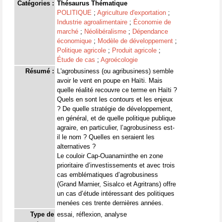
Catégories :
Thésaurus Thématique
POLITIQUE
;
Agriculture d'exportation
;
Industrie agroalimentaire
;
Économie de
marché
;
Néolibéralisme
;
Dépendance
économique
;
Modèle de développement
;
Politique agricole
;
Produit agricole
;
Étude de cas
;
Agroécologie
Résumé :
L'agrobusiness (ou agribusiness) semble
avoir le vent en poupe en Haïti. Mais
quelle réalité recouvre ce terme en Haïti ?
Quels en sont les contours et les enjeux
? De quelle stratégie de développement,
en général, et de quelle politique publique
agraire, en particulier, l’agrobusiness est-
il le nom ? Quelles en seraient les
alternatives ?
Le couloir Cap-Ouanaminthe en zone
prioritaire d’investissements et avec trois
cas emblématiques d’agrobusiness
(Grand Marnier, Sisalco et Agritrans) offre
un cas d’étude intéressant des politiques
menées ces trente dernières années.
Type de
essai, réflexion, analyse