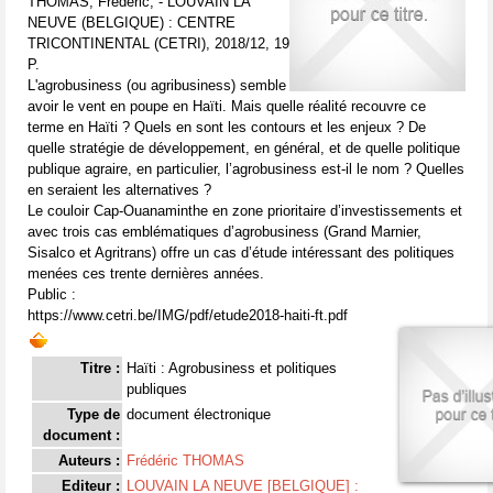
THOMAS, Frédéric, - LOUVAIN LA
NEUVE (BELGIQUE) : CENTRE
TRICONTINENTAL (CETRI), 2018/12, 19
P.
L'agrobusiness (ou agribusiness) semble
avoir le vent en poupe en Haïti. Mais quelle réalité recouvre ce
terme en Haïti ? Quels en sont les contours et les enjeux ? De
quelle stratégie de développement, en général, et de quelle politique
publique agraire, en particulier, l’agrobusiness est-il le nom ? Quelles
en seraient les alternatives ?
Le couloir Cap-Ouanaminthe en zone prioritaire d’investissements et
avec trois cas emblématiques d’agrobusiness (Grand Marnier,
Sisalco et Agritrans) offre un cas d’étude intéressant des politiques
menées ces trente dernières années.
Public :
https://www.cetri.be/IMG/pdf/etude2018-haiti-ft.pdf
Titre :
Haïti : Agrobusiness et politiques
publiques
Type de
document électronique
document :
Auteurs :
Frédéric THOMAS
Editeur :
LOUVAIN LA NEUVE [BELGIQUE] :