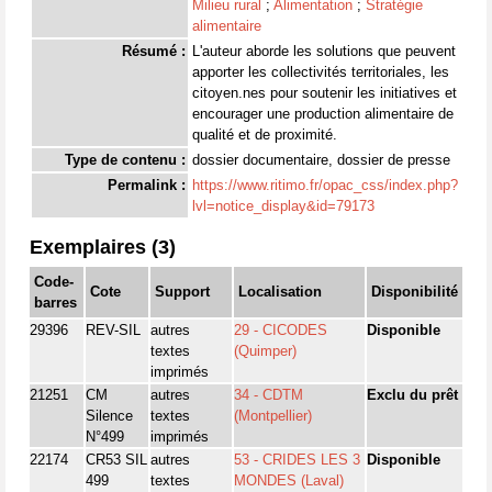
Milieu rural
;
Alimentation
;
Stratégie
alimentaire
Résumé :
L'auteur aborde les solutions que peuvent
apporter les collectivités territoriales, les
citoyen.nes pour soutenir les initiatives et
encourager une production alimentaire de
qualité et de proximité.
Type de contenu :
dossier documentaire, dossier de presse
Permalink :
https://www.ritimo.fr/opac_css/index.php?
lvl=notice_display&id=79173
Exemplaires (3)
Code-
Cote
Support
Localisation
Disponibilité
barres
29396
REV-SIL
autres
29 - CICODES
Disponible
textes
(Quimper)
imprimés
21251
CM
autres
34 - CDTM
Exclu du prêt
Silence
textes
(Montpellier)
N°499
imprimés
22174
CR53 SIL
autres
53 - CRIDES LES 3
Disponible
499
textes
MONDES (Laval)