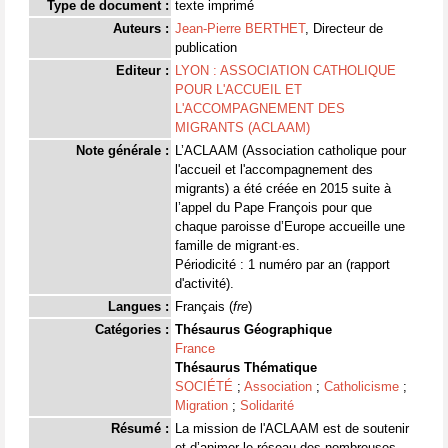
Type de document :
texte imprimé
Auteurs :
Jean-Pierre BERTHET
, Directeur de
publication
Editeur :
LYON : ASSOCIATION CATHOLIQUE
POUR L'ACCUEIL ET
L'ACCOMPAGNEMENT DES
MIGRANTS (ACLAAM)
Note générale :
L’ACLAAM (Association catholique pour
l'accueil et l'accompagnement des
migrants) a été créée en 2015 suite à
l’appel du Pape François pour que
chaque paroisse d’Europe accueille une
famille de migrant·es.
Périodicité : 1 numéro par an (rapport
d'activité).
Langues :
Français (
fre
)
Catégories :
Thésaurus Géographique
France
Thésaurus Thématique
SOCIÉTÉ
;
Association
;
Catholicisme
;
Migration
;
Solidarité
Résumé :
La mission de l'ACLAAM est de soutenir
et d’animer le réseau des nombreuses