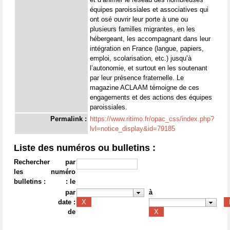
équipes paroissiales et associatives qui
ont osé ouvrir leur porte à une ou
plusieurs familles migrantes, en les
hébergeant, les accompagnant dans leur
intégration en France (langue, papiers,
emploi, scolarisation, etc.) jusqu’à
l’autonomie, et surtout en les soutenant
par leur présence fraternelle. Le
magazine ACLAAM témoigne de ces
engagements et des actions des équipes
paroissiales.
Permalink :
https://www.ritimo.fr/opac_css/index.php?
lvl=notice_display&id=79185
Liste des numéros ou bulletins :
Rechercher
par
les
numéro
bulletins :
: le
par
à
date :
de