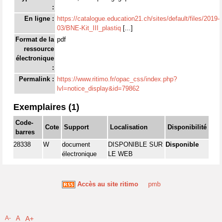
:
En ligne :
https://catalogue.education21.ch/sites/default/files/2019-
03/BNE-Kit_III_plastiq
[...]
Format de la
pdf
ressource
électronique
:
Permalink :
https://www.ritimo.fr/opac_css/index.php?
lvl=notice_display&id=79862
Exemplaires (1)
Code-
Cote
Support
Localisation
Disponibilité
barres
28338
W
document
DISPONIBLE SUR
Disponible
électronique
LE WEB
Accès au site ritimo
pmb
A-
A
A+