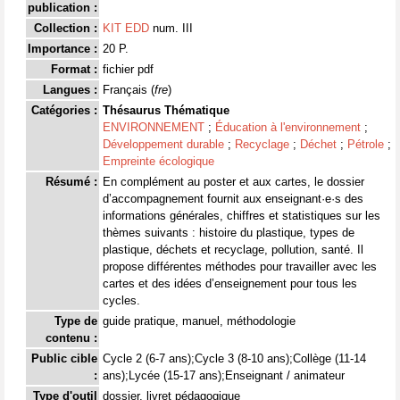
publication :
Collection :
KIT EDD
num. III
Importance :
20 P.
Format :
fichier pdf
Langues :
Français (
fre
)
Catégories :
Thésaurus Thématique
ENVIRONNEMENT
;
Éducation à l'environnement
;
Développement durable
;
Recyclage
;
Déchet
;
Pétrole
;
Empreinte écologique
Résumé :
En complément au poster et aux cartes, le dossier
d’accompagnement fournit aux enseignant·e·s des
informations générales, chiffres et statistiques sur les
thèmes suivants : histoire du plastique, types de
plastique, déchets et recyclage, pollution, santé. Il
propose différentes méthodes pour travailler avec les
cartes et des idées d’enseignement pour tous les
cycles.
Type de
guide pratique, manuel, méthodologie
contenu :
Public cible
Cycle 2 (6-7 ans);Cycle 3 (8-10 ans);Collège (11-14
:
ans);Lycée (15-17 ans);Enseignant / animateur
Type d'outil
dossier, livret pédagogique