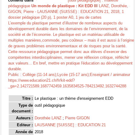
contenu dans
[outil pédagogique] : mallette
pédagogique
Un monde de plastique : Kit EDD III
LANZ, Dorothée,
GIGON, Pierre - LAUSANNE (SUISSE) : EDUCATION 21, 2018, 1
dossier pédagique (20 p), 1 poster A0, 1 jeu de cartes
L’exemple du plastique permet d’illustrer de nombreux aspects du
développement durable dans les domaines de l’environnement, de la
société et de l’économie. Le plastique est un matériau utilisable de
multiples manières,commode, peu coûteux – mais il est aussi à l’origine
de graves problèmes environnementaux et de risques pour la santé.
Cette ressource pédagogique permet donc aux élèves d’exercer des
compétentes interdisciplinaires, mener une réflexion critique, réfléchir
aux valeurs... En bref, mettre en pratique l'éducation au développement
durable.
Public : Collège (11-14 ans);Lycée (15-17 ans);Enseignant / animateur
https://www.education21.ch/fr/kit-edd?
_ga=2.142721589.1687742459.1635834525-784213492.1632744288
Titre :
Le plastique : un thème d'enseignement EDD
Type de
outil pédagogique
document :
Auteurs :
Dorothée LANZ
;
Pierre GIGON
Editeur :
LAUSANNE [SUISSE] : EDUCATION 21
Année de
2018