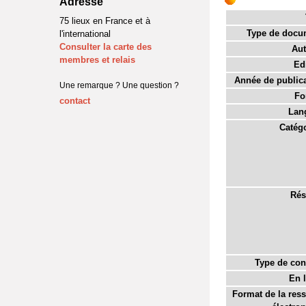
Adresse
75 lieux en France et à
Type de docu
l'international
Consulter la carte des
Aut
membres et relais
Edi
Année de publica
Une remarque ? Une question ?
Fo
contact
Lan
Catégo
Rés
Type de con
En l
Format de la res