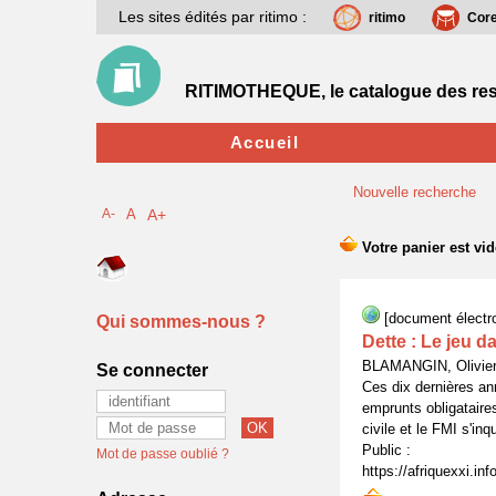
Les sites édités par ritimo :
ritimo
Cor
RITIMOTHEQUE, le catalogue des res
Accueil
Nouvelle recherche
A-
A
A+
[document électr
Qui sommes-nous ?
Dette : Le jeu d
BLAMANGIN, Olivier
Se connecter
Ces dix dernières ann
emprunts obligataire
civile et le FMI s'in
Public :
Mot de passe oublié ?
https://afriquexxi.inf