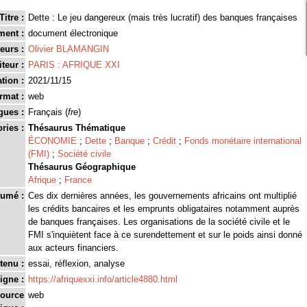
Titre :
Dette : Le jeu dangereux (mais très lucratif) des banques françaises
ment :
document électronique
eurs :
Olivier BLAMANGIN
teur :
PARIS : AFRIQUE XXI
tion :
2021/11/15
rmat :
web
gues :
Français (
fre
)
ries :
Thésaurus Thématique
ÉCONOMIE
;
Dette
;
Banque
;
Crédit
;
Fonds monétaire international
(FMI)
;
Société civile
Thésaurus Géographique
Afrique
;
France
umé :
Ces dix dernières années, les gouvernements africains ont multiplié
les crédits bancaires et les emprunts obligataires notamment auprès
de banques françaises. Les organisations de la société civile et le
FMI s'inquiètent face à ce surendettement et sur le poids ainsi donné
aux acteurs financiers.
tenu :
essai, réflexion, analyse
igne :
https://afriquexxi.info/article4880.html
source
web