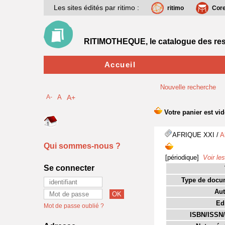
Les sites édités par ritimo :
ritimo
Cor
RITIMOTHEQUE, le catalogue des res
Accueil
Nouvelle recherche
A-
A
A+
AFRIQUE XXI
/
A
Qui sommes-nous ?
[périodique]
Voir les
Se connecter
Type de docu
Aut
Edi
Mot de passe oublié ?
ISBN/ISSN/