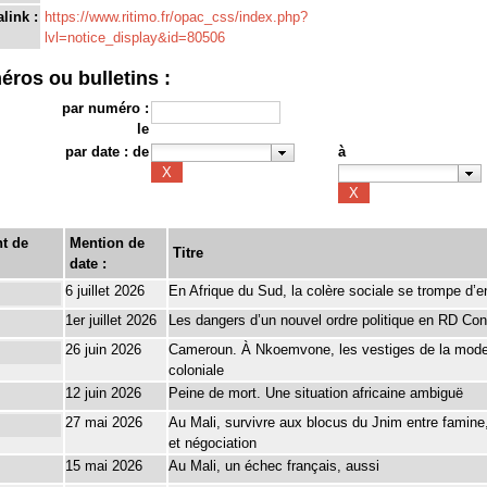
link :
https://www.ritimo.fr/opac_css/index.php?
lvl=notice_display&id=80506
éros ou bulletins :
par numéro :
le
par date : de
à
t de
Mention de
Titre
date :
6 juillet 2026
En Afrique du Sud, la colère sociale se trompe d’
1er juillet 2026
Les dangers d’un nouvel ordre politique en RD Co
26 juin 2026
Cameroun. À Nkoemvone, les vestiges de la mode
coloniale
12 juin 2026
Peine de mort. Une situation africaine ambiguë
27 mai 2026
Au Mali, survivre aux blocus du Jnim entre famine
et négociation
15 mai 2026
Au Mali, un échec français, aussi