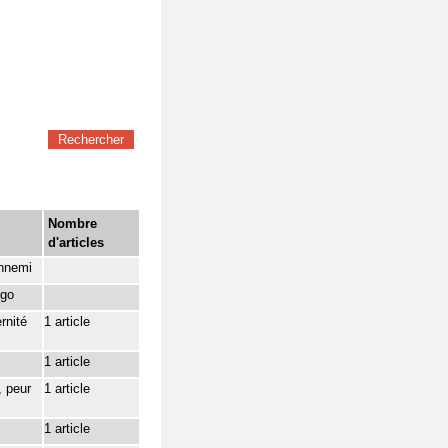
Nombre
d'articles
ennemi
ngo
rnité
1 article
1 article
, peur
1 article
1 article