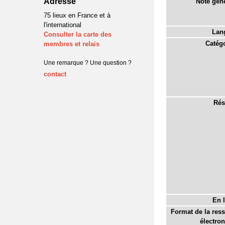
Adresse
Note géné
75 lieux en France et à
l'international
Lan
Consulter la carte des
Catégo
membres et relais
Une remarque ? Une question ?
contact
Rés
En l
Format de la res
électron