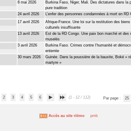
8 mai 2026
Burkina Faso, Niger, Mali. Des dictatures dans la 
pure tradition
24 avril 2026
L’enfer des personnes condamnées à mort en RD
17 avril 2026
Afrique-France. Une loi sur la restitution des biens
culturels insuffisante
13 avril 2026
Est de la RD Congo. Une paix bon marché et des
muselés
3 avril 2026
Burkina Faso. Crimes contre l’humanité et démocr
enterrée
30 mars 2026
Guinée. Dans la poussière de la bauxite, Boké « r
martyre »
2
3
4
5
6
(1 - 12 / 112)
Par page :
25
Accès au site ritimo
pmb