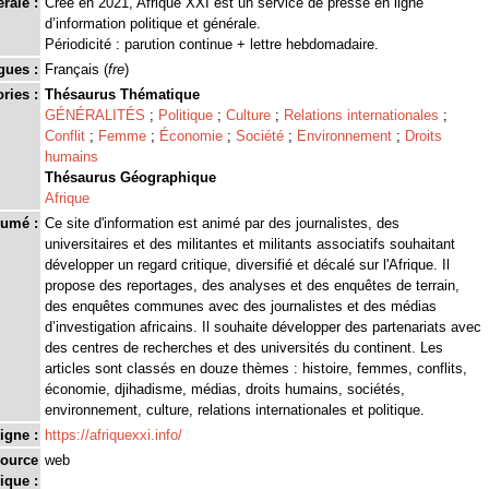
rale :
Créé en 2021, Afrique XXI est un service de presse en ligne
d’information politique et générale.
Périodicité : parution continue + lettre hebdomadaire.
gues :
Français (
fre
)
ries :
Thésaurus Thématique
GÉNÉRALITÉS
;
Politique
;
Culture
;
Relations internationales
;
Conflit
;
Femme
;
Économie
;
Société
;
Environnement
;
Droits
humains
Thésaurus Géographique
Afrique
umé :
Ce site d'information est animé par des journalistes, des
universitaires et des militantes et militants associatifs souhaitant
développer un regard critique, diversifié et décalé sur l'Afrique. Il
propose des reportages, des analyses et des enquêtes de terrain,
des enquêtes communes avec des journalistes et des médias
d’investigation africains. Il souhaite développer des partenariats avec
des centres de recherches et des universités du continent. Les
articles sont classés en douze thèmes : histoire, femmes, conflits,
économie, djihadisme, médias, droits humains, sociétés,
environnement, culture, relations internationales et politique.
igne :
https://afriquexxi.info/
source
web
ique :