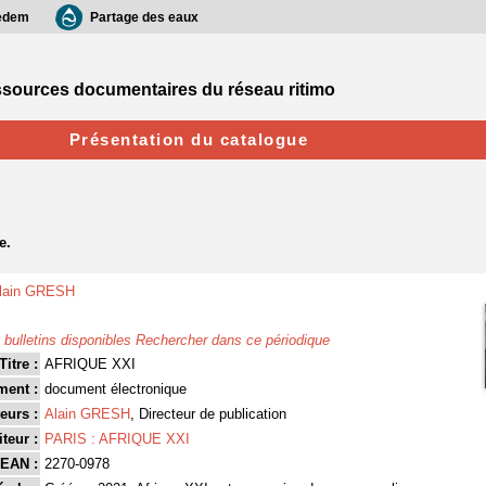
edem
Partage des eaux
sources documentaires du réseau ritimo
Présentation du catalogue
lain GRESH
 bulletins disponibles
Rechercher dans ce périodique
Titre :
AFRIQUE XXI
ment :
document électronique
eurs :
Alain GRESH
, Directeur de publication
teur :
PARIS : AFRIQUE XXI
EAN :
2270-0978