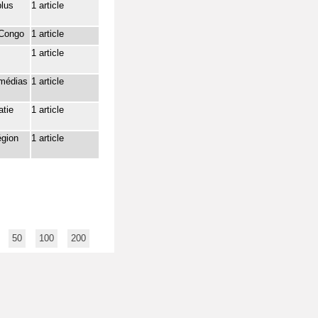
plus
1 article
 Congo
1 article
1 article
 médias
1 article
atie
1 article
égion
1 article
50
100
200