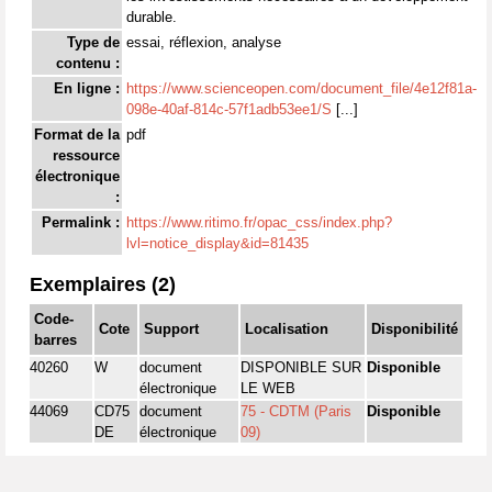
durable.
Type de
essai, réflexion, analyse
contenu :
En ligne :
https://www.scienceopen.com/document_file/4e12f81a-
098e-40af-814c-57f1adb53ee1/S
[...]
Format de la
pdf
ressource
électronique
:
Permalink :
https://www.ritimo.fr/opac_css/index.php?
lvl=notice_display&id=81435
Exemplaires (2)
Code-
Cote
Support
Localisation
Disponibilité
barres
40260
W
document
DISPONIBLE SUR
Disponible
électronique
LE WEB
44069
CD75
document
75 - CDTM (Paris
Disponible
DE
électronique
09)