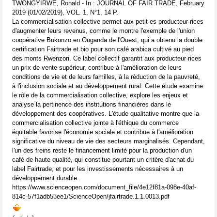
TWONGYIRWE, Ronald - In : JOURNAL OF FAIR TRADE, February
2019 (01/02/2019), VOL. 1, N°1, 14 P.
La commercialisation collective permet aux petit·es producteur·rices
d'augmenter leurs revenus, comme le montre l'exemple de l'union
coopérative Bukonzo en Ouganda de l'Ouest, qui a obtenu la double
certification Fairtrade et bio pour son café arabica cultivé au pied
des monts Rwenzori. Ce label collectif garantit aux producteur·rices
un prix de vente supérieur, contribue à l'amélioration de leurs
conditions de vie et de leurs familles, à la réduction de la pauvreté,
à l'inclusion sociale et au développement rural. Cette étude examine
le rôle de la commercialisation collective, explore les enjeux et
analyse la pertinence des institutions financières dans le
développement des coopératives. L'étude qualitative montre que la
commercialisation collective jointe à l'éthique du commerce
équitable favorise l'économie sociale et contribue à l'amélioration
significative du niveau de vie des secteurs marginalisés. Cependant,
l'un des freins reste le financement limité pour la production d'un
café de haute qualité, qui constitue pourtant un critère d'achat du
label Fairtrade, et pour les investissements nécessaires à un
développement durable.
https://www.scienceopen.com/document_file/4e12f81a-098e-40af-
814c-57f1adb53ee1/ScienceOpen/jfairtrade.1.1.0013.pdf