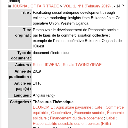
[article]
in
JOURNAL OF FAIR TRADE
>
VOL. 1, N°1 (February 2019)
. - 14 P.
Titre :
Facilitating social enterprise development through
collective marketing: insights from Bukonzo Joint Co-
operative Union, Western Uganda
Titre
Promouvoir le développement de l'économie sociale
original :
par le biais de la commercialisation collective :
exemple de l'union coopérative Bukonzo, Ouganda de
l'Ouest
Type de
document électronique
document :
Auteurs :
Robert IKWERA
;
Ronald TWONGYIRWE
Année de
2019
publication :
Article en
14 P.
page(s) :
Langues :
Anglais (
eng
)
Catégories :
Thésaurus Thématique
ÉCONOMIE
;
Agriculture paysanne
;
Café
;
Commerce
équitable
;
Coopérative
;
Économie sociale
;
Économie
solidaire
;
Financement du développement
;
Label
;
Responsabilité sociétale des entreprises (RSE)