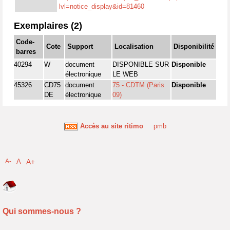
lvl=notice_display&id=81460
Exemplaires (2)
Code-
Cote
Support
Localisation
Disponibilité
barres
40294
W
document
DISPONIBLE SUR
Disponible
électronique
LE WEB
45326
CD75
document
75 - CDTM (Paris
Disponible
DE
électronique
09)
Accès au site ritimo
pmb
A-
A
A+
Qui sommes-nous ?