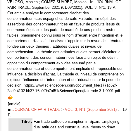
VELOSO, Monica ; GOMEZ-SUAREZ, Monica - In : JOURNAL OF
FAIR TRADE, September 2021 (01/09/2021), VOL. 3, N°1, 19 P.
Cet article analyse le comportement d'achat des
consommateur·rices espagnol·es de café Faitrade. En dépit des
assertions des consommateur·rices en faveur de produits issus du
commerce équitable, les parts de marché de ces produits restent
faibles, phénomène connu sous le nom d'"écart entre l'intention et le
comportement d'achat". L'analyse s'appuie sur la revue de littérature
fondée sur deux théories : attitudes duales et niveau de
compréhension. La théorie des attitudes duales permet d'éclairer le
comportement des consommateur·rices face à un objet de désir :
opposition du comportement explicite assumé par le
consommateur·rice et du comportement implicite et irrépressible qui
influence la décision d'achat. La théorie du niveau de compréhension
explique l'influence de l'information et de l'éducation sur la prise de
décision. https://www.scienceopen.com/document_file/1771c62f-
2ad9-4102-bb37-76b0f9a7af51/ScienceOpen/jfairtrade.3.1.0001.pdf
[article]
in
JOURNAL OF FAIR TRADE
>
VOL. 3, N°1 (September 2021)
. - 19
P.
Titre :
Fair trade coffee consumption in Spain: Employing
dual attitudes and construal level theory to draw