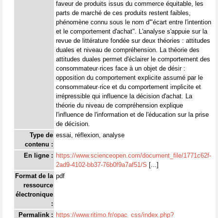
faveur de produits issus du commerce équitable, les
parts de marché de ces produits restent faibles,
phénomène connu sous le nom d'"écart entre l'intention
et le comportement d'achat". L'analyse s'appuie sur la
revue de littérature fondée sur deux théories : attitudes
duales et niveau de compréhension. La théorie des
attitudes duales permet d'éclairer le comportement des
consommateur·rices face à un objet de désir :
opposition du comportement explicite assumé par le
consommateur·rice et du comportement implicite et
irrépressible qui influence la décision d'achat. La
théorie du niveau de compréhension explique
l'influence de l'information et de l'éducation sur la prise
de décision.
Type de
essai, réflexion, analyse
contenu :
En ligne :
https://www.scienceopen.com/document_file/1771c62f-
2ad9-4102-bb37-76b0f9a7af51/S
[...]
Format de la
pdf
ressource
électronique
:
Permalink :
https://www.ritimo.fr/opac_css/index.php?