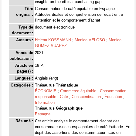
insights on the ethical purchasing gap
Titre
Consommation de café équitable en Espagne :
original :
Attitudes duales et compréhension de l'écart entre
l'intention et le comportement d'achat
Type de
document électronique
document :
Auteurs :
Helena KOSSMANN
;
Monica VELOSO
;
Monica
GOMEZ-SUAREZ
Année de
2021
publication :
Article en
19 P.
page(s) :
Langues :
Anglais (
eng
)
Catégories :
Thésaurus Thématique
ÉCONOMIE
;
Commerce équitable
;
Consommation
responsable
;
Café
;
Conscientisation
;
Éducation
;
Information
Thésaurus Géographique
Espagne
Résumé :
Cet article analyse le comportement d'achat des
consommateur·rices espagnol·es de café Faitrade. En
dépit des assertions des consommateur·rices en