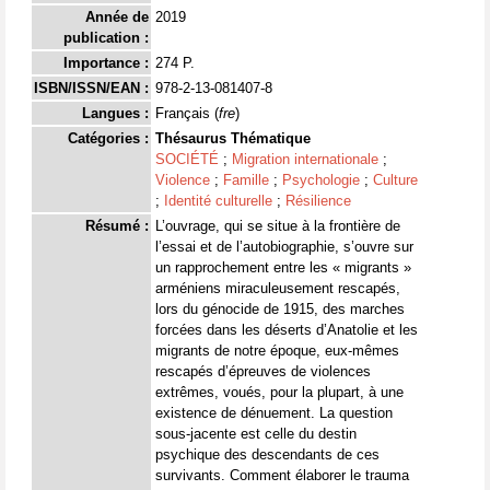
Année de
2019
publication :
Importance :
274 P.
ISBN/ISSN/EAN :
978-2-13-081407-8
Langues :
Français (
fre
)
Catégories :
Thésaurus Thématique
SOCIÉTÉ
;
Migration internationale
;
Violence
;
Famille
;
Psychologie
;
Culture
;
Identité culturelle
;
Résilience
Résumé :
L’ouvrage, qui se situe à la frontière de
l’essai et de l’autobiographie, s’ouvre sur
un rapprochement entre les « migrants »
arméniens miraculeusement rescapés,
lors du génocide de 1915, des marches
forcées dans les déserts d’Anatolie et les
migrants de notre époque, eux-mêmes
rescapés d’épreuves de violences
extrêmes, voués, pour la plupart, à une
existence de dénuement. La question
sous-jacente est celle du destin
psychique des descendants de ces
survivants. Comment élaborer le trauma