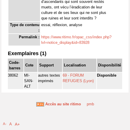
d’ascendants qui sont souvent restés
muets, ont vécu l’éradication de leur
culture et de ses lieux qui ne sont plus
que ruines et leur sont interdits ?
Type de contenu
essai, réflexion, analyse
:
Permalink :
https://www.ritimo.fr/opac_css/index.php?
lvl=notice_display&id=83928
Exemplaires (1)
Code-
Cote
Support
Localisation
Disponibilité
barres
38062
MI-
autres textes
69 - FORUM
Disponible
SAN-
imprimés
REFUGIES (Lyon)
ALT
Accès au site ritimo
pmb
A-
A
A+