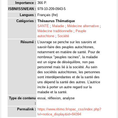
Importance :
366 P.
ISBN/ISSN/EAN :
979-10-209-0943-5
Langues :
Français (
fre
)
Catégories :
Thésaurus Thématique
SANTÉ
;
Maladie
;
Médecine alternative
;
Médecine traditionnelle
;
Peuple
autochtone
;
Société
Résumé :
L'ouvrage se penche sur les savoirs et
savoir-faire des peuples autochtones,
notamment en matière de santé. Pour de
nombreux "peuples racines", la maladie
est un signe de déséquilibre, non pas
personnel mais lié à la société. Au sein
des sociétés autochtones, les personnes
sont interdépendantes et de la santé des
uns dépend la santé des autres. L'autrice
incite à porter un autre regard sur la
maladie et la santé.
Type de contenu
essai, réflexion, analyse
:
Permalink :
https://www.ritimo.fr/opac_css/index.php?
lvl=notice_display&id=84394