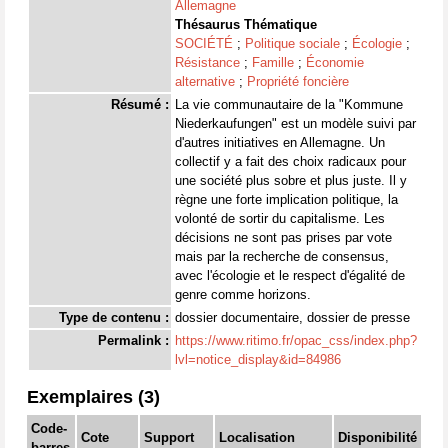
Allemagne
Thésaurus Thématique
SOCIÉTÉ
;
Politique sociale
;
Écologie
;
Résistance
;
Famille
;
Économie
alternative
;
Propriété foncière
Résumé :
La vie communautaire de la "Kommune
Niederkaufungen" est un modèle suivi par
d'autres initiatives en Allemagne. Un
collectif y a fait des choix radicaux pour
une société plus sobre et plus juste. Il y
règne une forte implication politique, la
volonté de sortir du capitalisme. Les
décisions ne sont pas prises par vote
mais par la recherche de consensus,
avec l'écologie et le respect d'égalité de
genre comme horizons.
Type de contenu :
dossier documentaire, dossier de presse
Permalink :
https://www.ritimo.fr/opac_css/index.php?
lvl=notice_display&id=84986
Exemplaires (3)
Code-
Cote
Support
Localisation
Disponibilité
barres