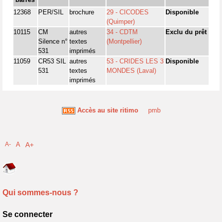
12368
PER/SIL
brochure
29 - CICODES
Disponible
(Quimper)
10115
CM
autres
34 - CDTM
Exclu du prêt
Silence n°
textes
(Montpellier)
531
imprimés
11059
CR53 SIL
autres
53 - CRIDES LES 3
Disponible
531
textes
MONDES (Laval)
imprimés
Accès au site ritimo
pmb
A-
A
A+
Qui sommes-nous ?
Se connecter