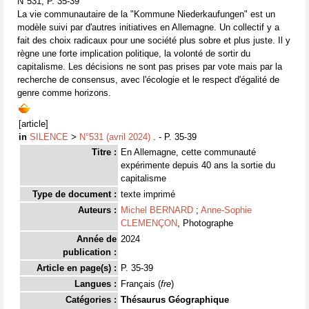
N°531, P. 35-39
La vie communautaire de la "Kommune Niederkaufungen" est un
modèle suivi par d'autres initiatives en Allemagne. Un collectif y a
fait des choix radicaux pour une société plus sobre et plus juste. Il y
règne une forte implication politique, la volonté de sortir du
capitalisme. Les décisions ne sont pas prises par vote mais par la
recherche de consensus, avec l'écologie et le respect d'égalité de
genre comme horizons.
[article]
in
SILENCE
>
N°531 (avril 2024)
. - P. 35-39
Titre :
En Allemagne, cette communauté
expérimente depuis 40 ans la sortie du
capitalisme
Type de document :
texte imprimé
Auteurs :
Michel BERNARD
;
Anne-Sophie
CLEMENÇON
, Photographe
Année de
2024
publication :
Article en page(s) :
P. 35-39
Langues :
Français (
fre
)
Catégories :
Thésaurus Géographique