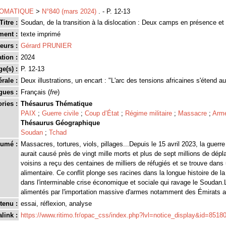
LOMATIQUE
>
N°840 (mars 2024)
. - P. 12-13
Titre :
Soudan, de la transition à la dislocation : Deux camps en présence et
ment :
texte imprimé
eurs :
Gérard PRUNIER
tion :
2024
ge(s) :
P. 12-13
rale :
Deux illustrations, un encart : "L'arc des tensions africaines s'étend a
gues :
Français (
fre
)
ries :
Thésaurus Thématique
PAIX
;
Guerre civile
;
Coup d’État
;
Régime militaire
;
Massacre
;
Arm
Thésaurus Géographique
Soudan
;
Tchad
umé :
Massacres, tortures, viols, pillages...Depuis le 15 avril 2023, la guerr
aurait causé près de vingt mille morts et plus de sept millions de dép
voisins a reçu des centaines de milliers de réfugiés et se trouve dans
alimentaire. Ce conflit plonge ses racines dans la longue histoire de l
dans l'interminable crise économique et sociale qui ravage le Soudan
alimentés par l'importation massive d'armes notamment des Émirats a
tenu :
essai, réflexion, analyse
link :
https://www.ritimo.fr/opac_css/index.php?lvl=notice_display&id=8518