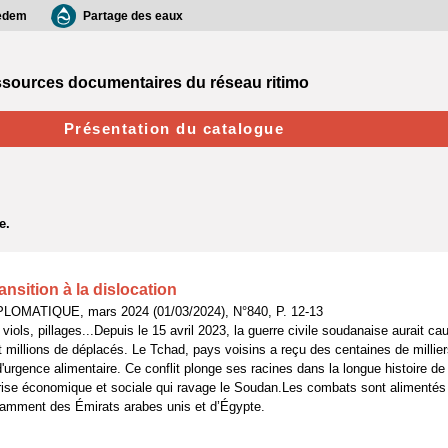
edem
Partage des eaux
sources documentaires du réseau ritimo
Présentation du catalogue
ansition à la dislocation
PLOMATIQUE, mars 2024 (01/03/2024), N°840, P. 12-13
viols, pillages...Depuis le 15 avril 2023, la guerre civile soudanaise aurait ca
t millions de déplacés. Le Tchad, pays voisins a reçu des centaines de millier
'urgence alimentaire. Ce conflit plonge ses racines dans la longue histoire de
crise économique et sociale qui ravage le Soudan.Les combats sont alimentés p
amment des Émirats arabes unis et d’Égypte.