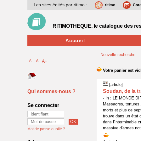
Les sites édités par ritimo :
ritimo
Cor
RITIMOTHEQUE, le catalogue des res
Accueil
Nouvelle recherche
A-
A
A+
[article]
Soudan, de la tr
Qui sommes-nous ?
- In : LE MONDE DI
Massacres, tortures, 
Se connecter
morts et plus de sep
trouve dans un état d
dans l'interminable 
massive d'armes not
Mot de passe oublié ?