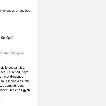
 ingérences étrangères
u Sénégal".
ement
;
Réfugié·e
e civile soudanaise
lacés. Le Tchad, pays
 un état d'urgence
a sous-région ainsi que
.Les combats sont
rabes unis et d’Égypte.
0