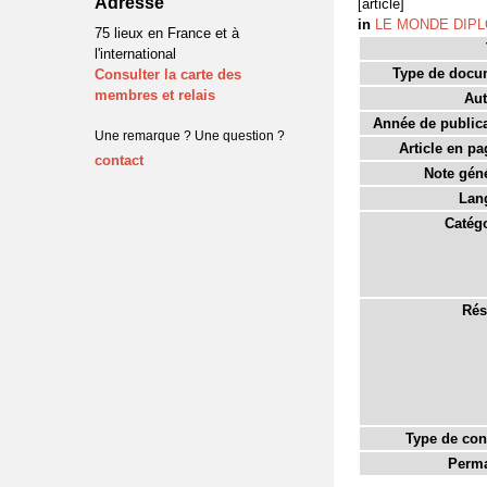
Adresse
[article]
in
LE MONDE DIP
75 lieux en France et à
l'international
Type de docu
Consulter la carte des
membres et relais
Aut
Année de publica
Une remarque ? Une question ?
Article en pa
contact
Note géné
Lan
Catégo
Rés
Type de con
Perma