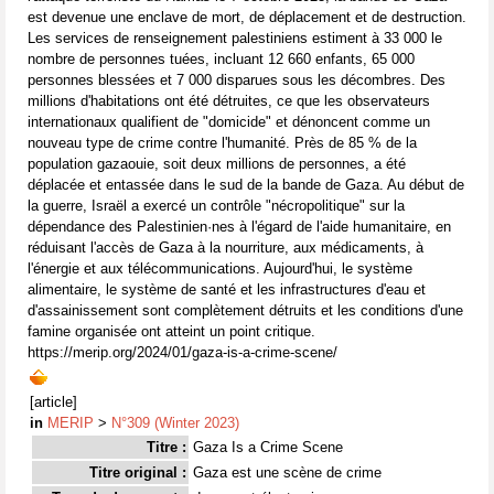
est devenue une enclave de mort, de déplacement et de destruction.
Les services de renseignement palestiniens estiment à 33 000 le
nombre de personnes tuées, incluant 12 660 enfants, 65 000
personnes blessées et 7 000 disparues sous les décombres. Des
millions d'habitations ont été détruites, ce que les observateurs
internationaux qualifient de "domicide" et dénoncent comme un
nouveau type de crime contre l'humanité. Près de 85 % de la
population gazaouie, soit deux millions de personnes, a été
déplacée et entassée dans le sud de la bande de Gaza. Au début de
la guerre, Israël a exercé un contrôle "nécropolitique" sur la
dépendance des Palestinien·nes à l'égard de l'aide humanitaire, en
réduisant l'accès de Gaza à la nourriture, aux médicaments, à
l'énergie et aux télécommunications. Aujourd'hui, le système
alimentaire, le système de santé et les infrastructures d'eau et
d'assainissement sont complètement détruits et les conditions d'une
famine organisée ont atteint un point critique.
https://merip.org/2024/01/gaza-is-a-crime-scene/
[article]
in
MERIP
>
N°309 (Winter 2023)
Titre :
Gaza Is a Crime Scene
Titre original :
Gaza est une scène de crime