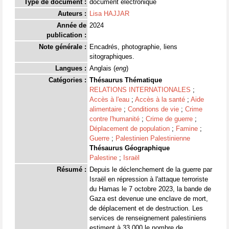
Type de document :
document électronique
Auteurs :
Lisa HAJJAR
Année de
2024
publication :
Note générale :
Encadrés, photographie, liens
sitographiques.
Langues :
Anglais (
eng
)
Catégories :
Thésaurus Thématique
RELATIONS INTERNATIONALES
;
Accès à l'eau
;
Accès à la santé
;
Aide
alimentaire
;
Conditions de vie
;
Crime
contre l'humanité
;
Crime de guerre
;
Déplacement de population
;
Famine
;
Guerre
;
Palestinien Palestinienne
Thésaurus Géographique
Palestine
;
Israël
Résumé :
Depuis le déclenchement de la guerre par
Israël en répression à l'attaque terroriste
du Hamas le 7 octobre 2023, la bande de
Gaza est devenue une enclave de mort,
de déplacement et de destruction. Les
services de renseignement palestiniens
estiment à 33 000 le nombre de