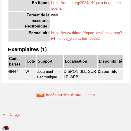
En ligne :
https://merip.org/2024/01/gaza-is-a-crime-
scene/
Format de la
web
ressource
électronique :
Permalink :
https://www.ritimo.fr/opac_css/index.php?
lvl=notice_display&id=85222
Exemplaires (1)
Code-
Cote
Support
Localisation
Disponibilité
barres
48447
W
document
DISPONIBLE SUR
Disponible
électronique
LE WEB
Accès au site ritimo
pmb
A-
A
A+