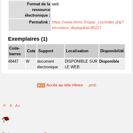
Format de la
web
ressource
électronique :
Permalink :
https://www.ritimo.fr/opac_css/index.php?
lvl=notice_display&id=85227
Exemplaires (1)
Code-
Cote
Support
Localisation
Disponibilité
barres
48447
W
document
DISPONIBLE SUR
Disponible
électronique
LE WEB
Accès au site ritimo
pmb
A-
A
A+