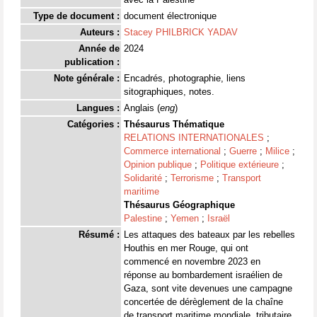
Type de document :
document électronique
Auteurs :
Stacey PHILBRICK YADAV
Année de
2024
publication :
Note générale :
Encadrés, photographie, liens
sitographiques, notes.
Langues :
Anglais (
eng
)
Catégories :
Thésaurus Thématique
RELATIONS INTERNATIONALES
;
Commerce international
;
Guerre
;
Milice
;
Opinion publique
;
Politique extérieure
;
Solidarité
;
Terrorisme
;
Transport
maritime
Thésaurus Géographique
Palestine
;
Yemen
;
Israël
Résumé :
Les attaques des bateaux par les rebelles
Houthis en mer Rouge, qui ont
commencé en novembre 2023 en
réponse au bombardement israélien de
Gaza, sont vite devenues une campagne
concertée de dérèglement de la chaîne
de transport maritime mondiale, tributaire