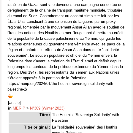
israélien de Gaza, sont vite devenues une campagne concertée de
dérèglement de la chaîne de transport maritime mondiale, tributaire
du canal de Suez. Contrairement au constat simpliste fait par les
États-Unis concluant à une extension de la guerre par un proxy
régional, fomentée par le mouvement Ansar Allah avec le soutien de
l'Iran, les actions des Houthis en mer Rouge sont à mettre au crédit
de la popularité de la cause palestinienne au Yémen, qui guide les
relations extérieures du gouvernement yéménite avec les pays de la
région et conforte les efforts de Ansar Allah dans cette "solidarité
souveraine". Le soutien populaire et officiel du Yémen envers la
Palestine date d'avant la création de l'État d'Israël et définit depuis
longtemps les contours de la politique extérieure du Yémen dans la
région. Dès 1947, les représentants du Yémen aux Nations unies
s'étaient opposés à la partition de la Palestine.
https://merip.org/2024/01/the-houthis-sovereign-solidarity-with-
palestine-2/
[article]
in
MERIP
>
N°309 (Winter 2023)
Titre :
The Houthis’ ‘Sovereign Solidarity’ with
Palestine
Titre original :
La "solidarité souveraine" des Houthis
avec la Palestine