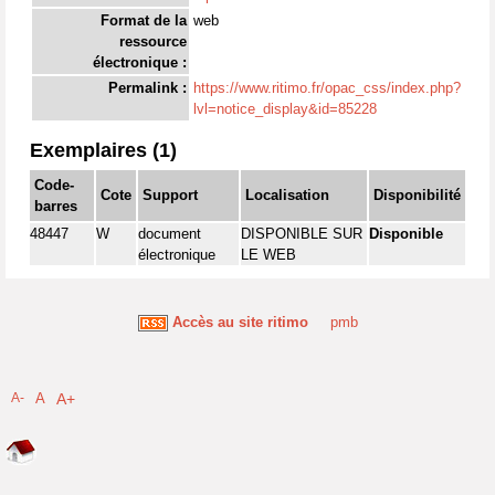
Format de la
web
ressource
électronique :
Permalink :
https://www.ritimo.fr/opac_css/index.php?
lvl=notice_display&id=85228
Exemplaires (1)
Code-
Cote
Support
Localisation
Disponibilité
barres
48447
W
document
DISPONIBLE SUR
Disponible
électronique
LE WEB
Accès au site ritimo
pmb
A-
A
A+