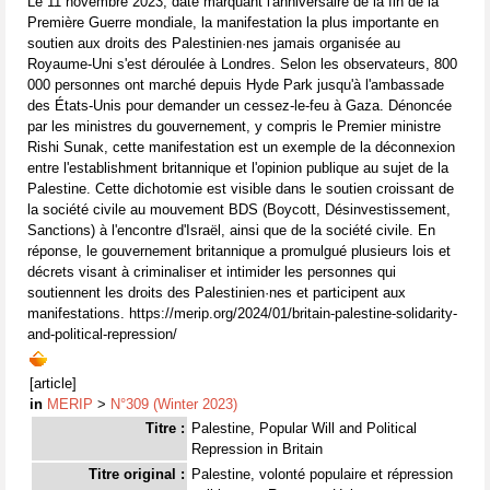
Le 11 novembre 2023, date marquant l'anniversaire de la fin de la
Première Guerre mondiale, la manifestation la plus importante en
soutien aux droits des Palestinien·nes jamais organisée au
Royaume-Uni s'est déroulée à Londres. Selon les observateurs, 800
000 personnes ont marché depuis Hyde Park jusqu'à l'ambassade
des États-Unis pour demander un cessez-le-feu à Gaza. Dénoncée
par les ministres du gouvernement, y compris le Premier ministre
Rishi Sunak, cette manifestation est un exemple de la déconnexion
entre l'establishment britannique et l'opinion publique au sujet de la
Palestine. Cette dichotomie est visible dans le soutien croissant de
la société civile au mouvement BDS (Boycott, Désinvestissement,
Sanctions) à l'encontre d'Israël, ainsi que de la société civile. En
réponse, le gouvernement britannique a promulgué plusieurs lois et
décrets visant à criminaliser et intimider les personnes qui
soutiennent les droits des Palestinien·nes et participent aux
manifestations. https://merip.org/2024/01/britain-palestine-solidarity-
and-political-repression/
[article]
in
MERIP
>
N°309 (Winter 2023)
Titre :
Palestine, Popular Will and Political
Repression in Britain
Titre original :
Palestine, volonté populaire et répression