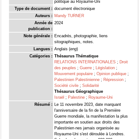
politique au Royaume-Uni
Type de document :
document électronique
Auteurs :
Mandy TURNER
Année de
2024
publication :
Note générale :
Encadrés, photographie, liens
sitographiques, notes.
Langues :
Anglais (
eng
)
Catégories :
Thésaurus Thématique
RELATIONS INTERNATIONALES
;
Droit
des peuples
;
Guerre
;
Législation
;
Mouvement populaire
;
Opinion publique
;
Palestinien Palestinienne
;
Répression
;
Société civile
;
Solidarité
Thésaurus Géographique
Israël
;
Palestine
;
Royaume-Uni
Résumé :
Le 11 novembre 2023, date marquant
l'anniversaire de la fin de la Première
Guerre mondiale, la manifestation la plus
importante en soutien aux droits des
Palestinien·nes jamais organisée au
Royaume-Uni s'est déroulée à Londres.