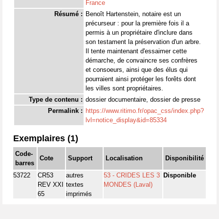
France
Résumé :
Benoît Hartenstein, notaire est un
précurseur : pour la première fois il a
permis à un propriétaire d'inclure dans
son testament la préservation d'un arbre.
Il tente maintenant d'essaimer cette
démarche, de convaincre ses confrères
et consoeurs, ainsi que des élus qui
pourraient ainsi protéger les forêts dont
les villes sont propriétaires.
Type de contenu :
dossier documentaire, dossier de presse
Permalink :
https://www.ritimo.fr/opac_css/index.php?
lvl=notice_display&id=85334
Exemplaires (1)
Code-
Cote
Support
Localisation
Disponibilité
barres
53722
CR53
autres
53 - CRIDES LES 3
Disponible
REV XXI
textes
MONDES (Laval)
65
imprimés