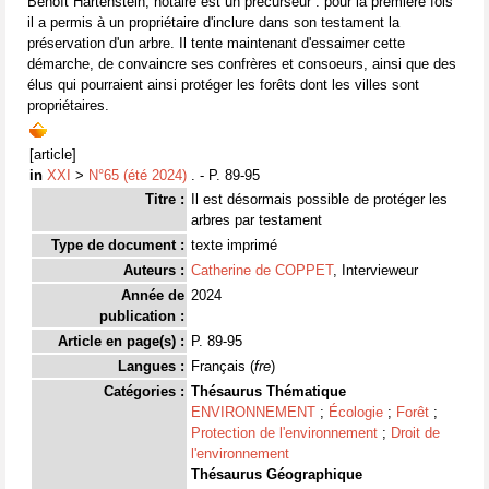
Benoît Hartenstein, notaire est un précurseur : pour la première fois
il a permis à un propriétaire d'inclure dans son testament la
préservation d'un arbre. Il tente maintenant d'essaimer cette
démarche, de convaincre ses confrères et consoeurs, ainsi que des
élus qui pourraient ainsi protéger les forêts dont les villes sont
propriétaires.
[article]
in
XXI
>
N°65 (été 2024)
. - P. 89-95
Titre :
Il est désormais possible de protéger les
arbres par testament
Type de document :
texte imprimé
Auteurs :
Catherine de COPPET
, Intervieweur
Année de
2024
publication :
Article en page(s) :
P. 89-95
Langues :
Français (
fre
)
Catégories :
Thésaurus Thématique
ENVIRONNEMENT
;
Écologie
;
Forêt
;
Protection de l'environnement
;
Droit de
l'environnement
Thésaurus Géographique