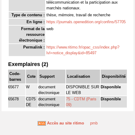
télécommunication et la participation aux
marchés nationaux.
Type de contenu :
thèse, mémoire, travail de recherche
En ligne :
https://journals.openedition.org/confins/57705
Format de la
web
ressource
électronique :
Permalink :
https://www.ritimo.fr/opac_css/index.php?
lvl=notice_display&id=85497
Exemplaires (2)
Code-
Cote
Support
Localisation
Disponibilité
barres
65677
W
document
DISPONIBLE SUR
Disponible
électronique
LE WEB
65678
CD75
document
75 - CDTM (Paris
Disponible
DE
électronique
09)
Accès au site ritimo
pmb