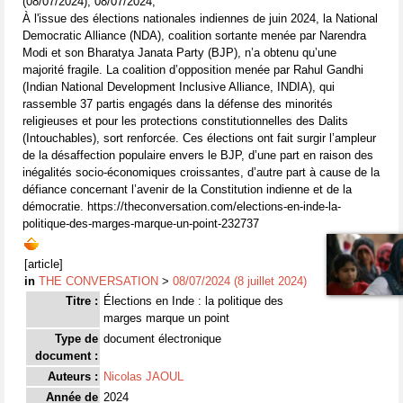
(08/07/2024), 08/07/2024,
À l'issue des élections nationales indiennes de juin 2024, la National
Democratic Alliance (NDA), coalition sortante menée par Narendra
Modi et son Bharatya Janata Party (BJP), n’a obtenu qu’une
majorité fragile. La coalition d’opposition menée par Rahul Gandhi
(Indian National Development Inclusive Alliance, INDIA), qui
rassemble 37 partis engagés dans la défense des minorités
religieuses et pour les protections constitutionnelles des Dalits
(Intouchables), sort renforcée. Ces élections ont fait surgir l’ampleur
de la désaffection populaire envers le BJP, d’une part en raison des
inégalités socio-économiques croissantes, d’autre part à cause de la
défiance concernant l’avenir de la Constitution indienne et de la
démocratie. https://theconversation.com/elections-en-inde-la-
politique-des-marges-marque-un-point-232737
[article]
in
THE CONVERSATION
>
08/07/2024 (8 juillet 2024)
Titre :
Élections en Inde : la politique des
marges marque un point
Type de
document électronique
document :
Auteurs :
Nicolas JAOUL
Année de
2024