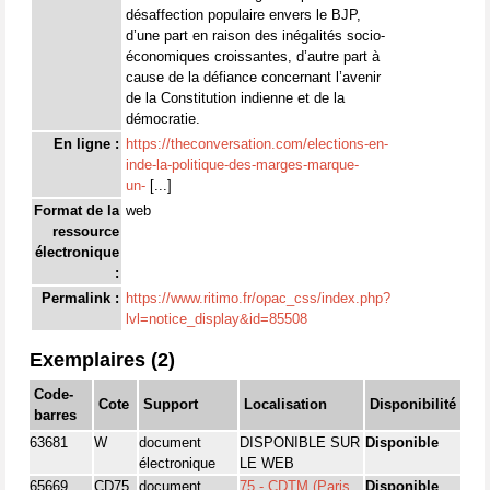
désaffection populaire envers le BJP,
d’une part en raison des inégalités socio-
économiques croissantes, d’autre part à
cause de la défiance concernant l’avenir
de la Constitution indienne et de la
démocratie.
En ligne :
https://theconversation.com/elections-en-
inde-la-politique-des-marges-marque-
un-
[...]
Format de la
web
ressource
électronique
:
Permalink :
https://www.ritimo.fr/opac_css/index.php?
lvl=notice_display&id=85508
Exemplaires (2)
Code-
Cote
Support
Localisation
Disponibilité
barres
63681
W
document
DISPONIBLE SUR
Disponible
électronique
LE WEB
65669
CD75
document
75 - CDTM (Paris
Disponible