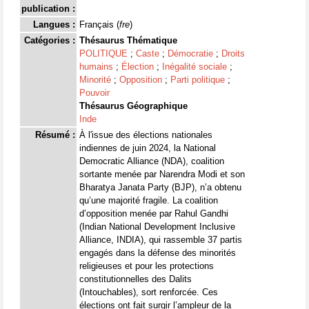
publication :
Langues :
Français (
fre
)
Catégories :
Thésaurus Thématique
POLITIQUE
;
Caste
;
Démocratie
;
Droits
humains
;
Élection
;
Inégalité sociale
;
Minorité
;
Opposition
;
Parti politique
;
Pouvoir
Thésaurus Géographique
Inde
Résumé :
À l'issue des élections nationales
indiennes de juin 2024, la National
Democratic Alliance (NDA), coalition
sortante menée par Narendra Modi et son
Bharatya Janata Party (BJP), n’a obtenu
qu’une majorité fragile. La coalition
d’opposition menée par Rahul Gandhi
(Indian National Development Inclusive
Alliance, INDIA), qui rassemble 37 partis
engagés dans la défense des minorités
religieuses et pour les protections
constitutionnelles des Dalits
(Intouchables), sort renforcée. Ces
élections ont fait surgir l’ampleur de la