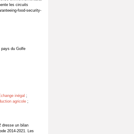
nte les circuits
aranteeing-food-security-
es pays du Golfe
Échange inégal
;
uction agricole
;
2 dresse un bilan
riode 2014-2021. Les