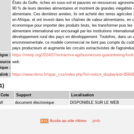
États du Golfe, riches en sous-sol et pauvres en ressources agronomi
90 % de leurs denrées alimentaires et montrent de grandes inégalités 
alimentaire. Ces dernières années, ils ont acheté des terres agricoles
en Afrique, et ont investi dans les chaînes de valeur alimentaires, en ut
économique pour importer des produits bruts, les transformer puis le
alimentaire international est encouragé par les institutions international
développement rural des pays en développement. Toutefois, dans un c
environnementale, ce modèle commercial ne tient pas compte du coût
pays producteurs et augmente les circuits extractivistes de l'agroindus
igne :
https://merip.org/2024/07/extractive-agribusinesses-guaranteeing-food-
source
web
ique :
link :
https://www.ritimo.fr/opac_css/index.php?lvl=notice_display&id=8566
1)
Cote
Support
Localisation
W
document électronique
DISPONIBLE SUR LE WEB
Accès au site ritimo
pmb