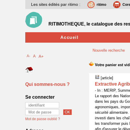
Les sites édités par ritimo :
ritimo
Cor
RITIMOTHEQUE, le catalogue des res
Accueil
Nouvelle recherche
A-
A
A+
[article]
Extractive Agri
Qui sommes-nous ?
- In : MERIP, Summe
Le rapport des Nation
Se connecter
dans les pays du Gol
agronomiques, import
sécurité alimentaire.
investi dans les chaî
Mot de passe oublié ?
les transformer puis 
afin d'assurer le dé