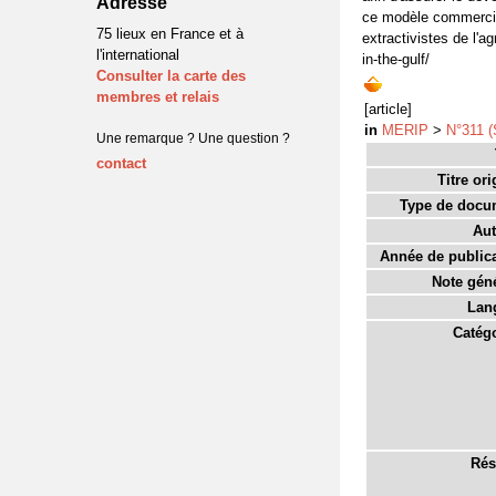
Adresse
ce modèle commercial
75 lieux en France et à
extractivistes de l'a
l'international
in-the-gulf/
Consulter la carte des
membres et relais
[article]
in
MERIP
>
N°311 
Une remarque ? Une question ?
contact
Titre ori
Type de docu
Aut
Année de publica
Note géné
Lan
Catégo
Rés