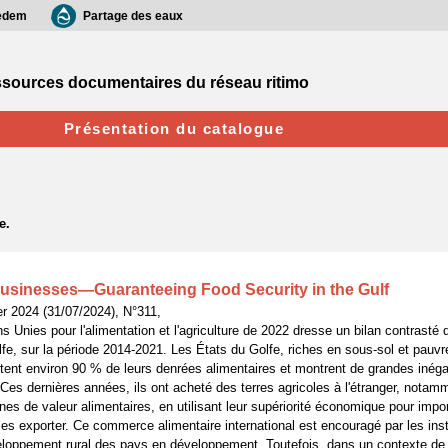
edem
Partage des eaux
sources documentaires du réseau ritimo
Présentation du catalogue
businesses—Guaranteeing Food Security in the Gulf
r 2024 (31/07/2024), N°311,
s Unies pour l'alimentation et l'agriculture de 2022 dresse un bilan contrasté d
fe, sur la période 2014-2021. Les États du Golfe, riches en sous-sol et pauv
ent environ 90 % de leurs denrées alimentaires et montrent de grandes inéga
 Ces dernières années, ils ont acheté des terres agricoles à l'étranger, notamm
nes de valeur alimentaires, en utilisant leur supériorité économique pour impor
les exporter. Ce commerce alimentaire international est encouragé par les inst
veloppement rural des pays en développement. Toutefois, dans un contexte de