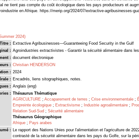
 ne tient pas compte du coût écologique dans les pays producteurs et augme
groindustrie en Afrique. https://merip.org/2024/07/extractive-agribusinesses-gu
(Summer 2024)
Titre :
Extractive Agribusinesses—Guaranteeing Food Security in the Gulf
ginal :
Agroindustries extractivistes - Garantir la sécurité alimentaire dans l
ment :
document électronique
eurs :
Christian HENDERSON
tion :
2024
rale :
Encadrés, liens sitographiques, notes.
gues :
Anglais (
eng
)
ries :
Thésaurus Thématique
AGRICULTURE
;
Accaparement de terres
;
Crise environnementale
;
Empreinte écologique
;
Extractivisme
;
Industrie agroalimentaire
;
Prod
Relation Sud-Sud
;
Sécurité alimentaire
Thésaurus Géographique
Afrique
;
Pays arabes
umé :
Le rapport des Nations Unies pour l'alimentation et l'agriculture de 202
contrasté de la sécurité alimentaire dans les pays du Golfe, sur la pé