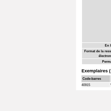
En l
Format de la res
électron
Perma
Exemplaires (
Code-barres
40915