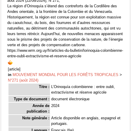
août 2024 (22/08/2024), N°271,
La région d’Orinoquía s’étend des contreforts de la Cordillère des
Andes orientale, à la frontière de la Colombie et du Venezuela.
Historiquement, la région est connue pour son exploitation massive
du caoutchouc, du bois, des fourrures et d’autres ressources
naturelles, au détriment des communautés autochtones, qui ont vu
leurs terres rétrécir. Aujourd’hui, de nouvelles menaces apparaissent
sous le prisme des projets de conservation de la nature, de l’énergie
verte et des projets de compensation carbone.
https://www.wrm.org.uy/fr/articles-du-bulletin/lorinoquia-colombienne-
entre-oubli-extractivisme-et-reserve-agricole
[article]
in
MOUVEMENT MONDIAL POUR LES FORÊTS TROPICALES
>
N°271 (août 2024)
Titre :
L’Orinoquía colombienne : entre oubli,
extractivisme et réserve agricole
Type de document :
document électronique
Année de
2024
publication :
Note générale :
Article disponible en anglais, espagnol et
portugais.
Langues :
Français (
fre
)