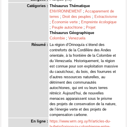
Catégories :
Thésaurus Thématique
ENVIRONNEMENT
;
Accaparement de
terres
;
Droit des peuples
;
Extractivisme
;
Économie verte
;
Empreinte écologique
;
Peuple autochtone
;
Projet
Thésaurus Géographique
Colombie
;
Venezuela
Résumé :
La région d’Orinoquía s’étend des
contreforts de la Cordillère des Andes
orientale, à la frontière de la Colombie et
du Venezuela. Historiquement, la région
est connue pour son exploitation massive
du caoutchouc, du bois, des fourrures et
d’autres ressources naturelles, au
détriment des communautés
autochtones, qui ont vu leurs terres
rétrécir. Aujourd’hui, de nouvelles
menaces apparaissent sous le prisme
des projets de conservation de la nature,
de l’énergie verte et des projets de
compensation carbone.
En ligne :
https://www.wrm.org.uy/fr/articles-du-
bulletin/lorinoquia-colombienne-entre-