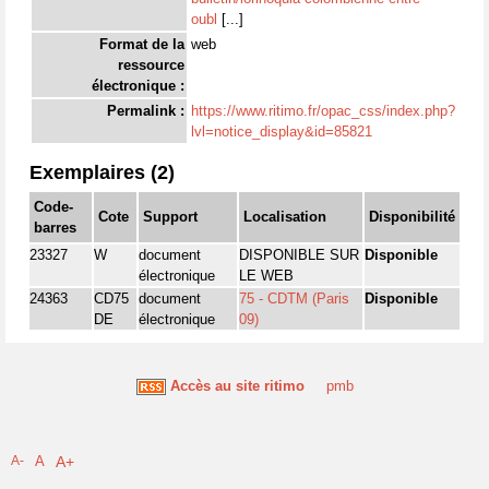
oubl
[...]
Format de la
web
ressource
électronique :
Permalink :
https://www.ritimo.fr/opac_css/index.php?
lvl=notice_display&id=85821
Exemplaires (2)
Code-
Cote
Support
Localisation
Disponibilité
barres
23327
W
document
DISPONIBLE SUR
Disponible
électronique
LE WEB
24363
CD75
document
75 - CDTM (Paris
Disponible
DE
électronique
09)
Accès au site ritimo
pmb
A-
A
A+