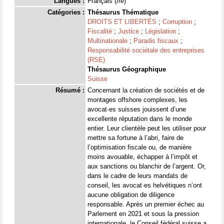
Langues :
Français (
fre
)
Catégories :
Thésaurus Thématique
DROITS ET LIBERTÉS
;
Corruption
;
Fiscalité
;
Justice
;
Législation
;
Multinationale
;
Paradis fiscaux
;
Responsabilité sociétale des entreprises
(RSE)
Thésaurus Géographique
Suisse
Résumé :
Concernant la création de sociétés et de
montages offshore complexes, les
avocat·es suisses jouissent d’une
excellente réputation dans le monde
entier. Leur clientèle peut les utiliser pour
mettre sa fortune à l’abri, faire de
l’optimisation fiscale ou, de manière
moins avouable, échapper à l’impôt et
aux sanctions ou blanchir de l’argent. Or,
dans le cadre de leurs mandats de
conseil, les avocat·es helvétiques n’ont
aucune obligation de diligence
responsable. Après un premier échec au
Parlement en 2021 et sous la pression
internationale, le Conseil fédéral suisse a