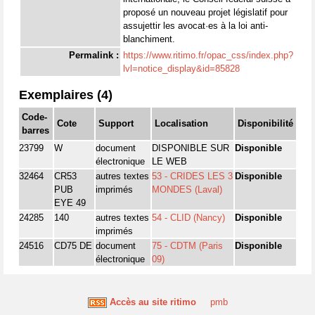
proposé un nouveau projet législatif pour
assujettir les avocat·es à la loi anti-
blanchiment.
Permalink :
https://www.ritimo.fr/opac_css/index.php?
lvl=notice_display&id=85828
Exemplaires (4)
Code-
Cote
Support
Localisation
Disponibilité
barres
23799
W
document
DISPONIBLE SUR
Disponible
électronique
LE WEB
32464
CR53
autres textes
53 - CRIDES LES 3
Disponible
PUB
imprimés
MONDES (Laval)
EYE 49
24285
140
autres textes
54 - CLID (Nancy)
Disponible
imprimés
24516
CD75 DE
document
75 - CDTM (Paris
Disponible
électronique
09)
Accès au site ritimo
pmb