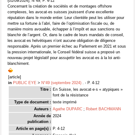
(01/09/2024), N°49, P. 4-12
Concernant la création de sociétés et de montages offshore
complexes, les avocat·es suisses jouissent d’une excellente
réputation dans le monde entier. Leur clientèle peut les utiliser pour
mettre sa fortune à l’abri, faire de l’optimisation fiscale ou, de
manière moins avouable, échapper à l’impôt et aux sanctions ou
blanchir de l’argent. Or, dans le cadre de leurs mandats de conseil,
les avocat·es helvétiques n’ont aucune obligation de diligence
responsable. Après un premier échec au Parlement en 2021 et sous
la pression internationale, le Conseil fédéral suisse a proposé un
nouveau projet législatif pour assujettir les avocat·es à la loi anti-
blanchiment.
[article]
in
PUBLIC EYE
>
N°49 (septembre 2024)
. - P. 4-12
Titre :
En Suisse, les avocat∙e∙s « atypiques »
font de la résistance
Type de document :
texte imprimé
Auteurs :
Agathe DUPARC
;
Robert BACHMANN
Année de
2024
publication :
Article en page(s) :
P. 4-12