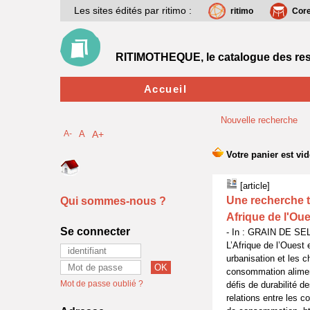
Les sites édités par ritimo :
ritimo
Cor
RITIMOTHEQUE, le catalogue des res
Accueil
Nouvelle recherche
A-
A
A+
[article]
Une recherche t
Qui sommes-nous ?
Afrique de l'Oue
Se connecter
- In : GRAIN DE SEL,
L’Afrique de l’Ouest 
urbanisation et les 
consommation aliment
Mot de passe oublié ?
défis de durabilité d
relations entre les