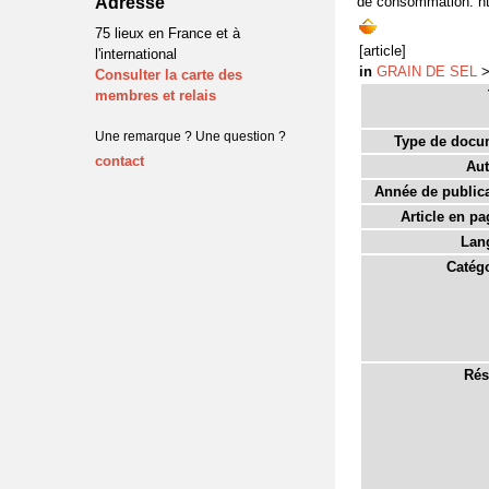
Adresse
de consommation. ht
75 lieux en France et à
[article]
l'international
in
GRAIN DE SEL
Consulter la carte des
membres et relais
Une remarque ? Une question ?
Type de docu
contact
Aut
Année de publica
Article en pa
Lan
Catégo
Rés