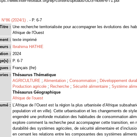
tps://www.inter-reseaux.org/wp-content/uploads/GDS-No86-6-71.pdf
>
N°86 (2024/1)
. - P. 6-7
Titre :
Une recherche territorialisée pour accompagner les évolutions des hab
Afrique de l'Ouest
ment :
texte imprimé
eurs :
Ibrahima HATHIE
tion :
2024
ge(s) :
P. 6-7
gues :
Français (
fre
)
ries :
Thésaurus Thématique
AGRICULTURE
;
Alimentation
;
Consommation
;
Développement dura
Production agricole
;
Recherche
;
Sécurité alimentaire
;
Système alime
Thésaurus Géographique
Afrique de l'ouest
umé :
L’Afrique de l’Ouest est la région la plus urbanisée d’Afrique subsahar
population vit en ville). Cette urbanisation et les changements de styl
engendré une profonde mutation des habitudes de consommation alimen
explore comment la recherche peut accompagner cette transition, en 
durabilité des systèmes agricoles, de sécurité alimentaire et d’inclusi
en cernant les relations entre les composantes des systèmes aliment