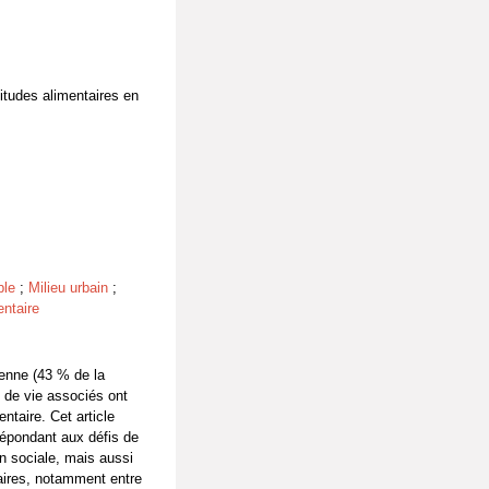
itudes alimentaires en
ble
;
Milieu urbain
;
ntaire
ienne (43 % de la
e de vie associés ont
taire. Cet article
répondant aux défis de
on sociale, mais aussi
aires, notamment entre