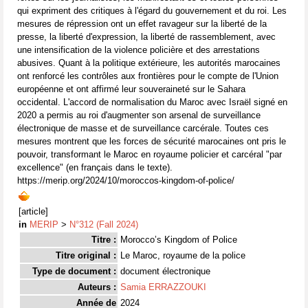
qui expriment des critiques à l'égard du gouvernement et du roi. Les
mesures de répression ont un effet ravageur sur la liberté de la
presse, la liberté d'expression, la liberté de rassemblement, avec
une intensification de la violence policière et des arrestations
abusives. Quant à la politique extérieure, les autorités marocaines
ont renforcé les contrôles aux frontières pour le compte de l'Union
européenne et ont affirmé leur souveraineté sur le Sahara
occidental. L'accord de normalisation du Maroc avec Israël signé en
2020 a permis au roi d'augmenter son arsenal de surveillance
électronique de masse et de surveillance carcérale. Toutes ces
mesures montrent que les forces de sécurité marocaines ont pris le
pouvoir, transformant le Maroc en royaume policier et carcéral "par
excellence" (en français dans le texte).
https://merip.org/2024/10/moroccos-kingdom-of-police/
[article]
in
MERIP
>
N°312 (Fall 2024)
Titre :
Morocco’s Kingdom of Police
Titre original :
Le Maroc, royaume de la police
Type de document :
document électronique
Auteurs :
Samia ERRAZZOUKI
Année de
2024