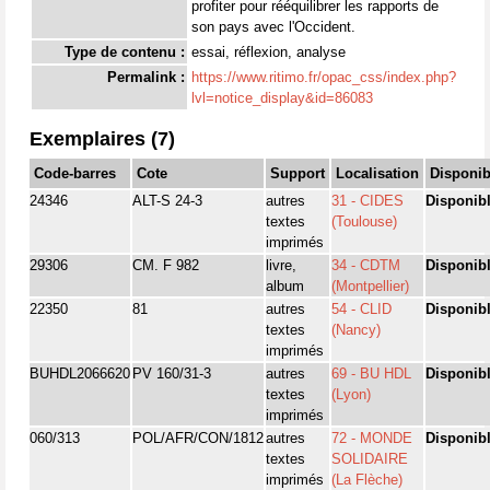
profiter pour rééquilibrer les rapports de
son pays avec l'Occident.
Type de contenu :
essai, réflexion, analyse
Permalink :
https://www.ritimo.fr/opac_css/index.php?
lvl=notice_display&id=86083
Exemplaires (7)
Code-barres
Cote
Support
Localisation
Disponibi
24346
ALT-S 24-3
autres
31 - CIDES
Disponib
textes
(Toulouse)
imprimés
29306
CM. F 982
livre,
34 - CDTM
Disponib
album
(Montpellier)
22350
81
autres
54 - CLID
Disponib
textes
(Nancy)
imprimés
BUHDL2066620
PV 160/31-3
autres
69 - BU HDL
Disponib
textes
(Lyon)
imprimés
060/313
POL/AFR/CON/1812
autres
72 - MONDE
Disponib
textes
SOLIDAIRE
imprimés
(La Flèche)