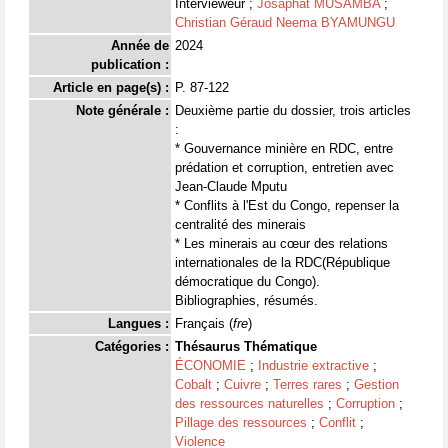
Intervieweur ;
Josaphat MUSAMBA
;
Christian Géraud Neema BYAMUNGU
Année de
2024
publication :
Article en page(s) :
P. 87-122
Note générale :
Deuxième partie du dossier, trois articles
:
* Gouvernance minière en RDC, entre
prédation et corruption, entretien avec
Jean-Claude Mputu
* Conflits à l'Est du Congo, repenser la
centralité des minerais
* Les minerais au cœur des relations
internationales de la RDC(République
démocratique du Congo).
Bibliographies, résumés.
Langues :
Français (
fre
)
Catégories :
Thésaurus Thématique
ÉCONOMIE
;
Industrie extractive
;
Cobalt
;
Cuivre
;
Terres rares
;
Gestion
des ressources naturelles
;
Corruption
;
Pillage des ressources
;
Conflit
;
Violence