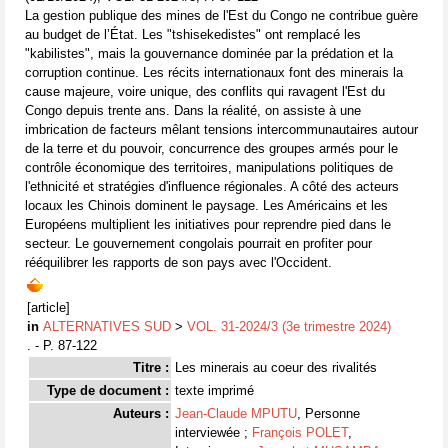
La gestion publique des mines de l'Est du Congo ne contribue guère
au budget de l’État. Les "tshisekedistes" ont remplacé les
"kabilistes", mais la gouvernance dominée par la prédation et la
corruption continue. Les récits internationaux font des minerais la
cause majeure, voire unique, des conflits qui ravagent l'Est du
Congo depuis trente ans. Dans la réalité, on assiste à une
imbrication de facteurs mêlant tensions intercommunautaires autour
de la terre et du pouvoir, concurrence des groupes armés pour le
contrôle économique des territoires, manipulations politiques de
l'ethnicité et stratégies d'influence régionales. A côté des acteurs
locaux les Chinois dominent le paysage. Les Américains et les
Européens multiplient les initiatives pour reprendre pied dans le
secteur. Le gouvernement congolais pourrait en profiter pour
rééquilibrer les rapports de son pays avec l'Occident.
[article]
in
ALTERNATIVES SUD
>
VOL. 31-2024/3 (3e trimestre 2024)
. - P. 87-122
Titre :
Les minerais au coeur des rivalités
Type de document :
texte imprimé
Auteurs :
Jean-Claude MPUTU
, Personne
interviewée ;
François POLET
,