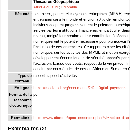
Thésaurus Géographique
Afrique du sud
;
Colombie
Résumé :
Les micro-, petites et moyennes entreprises (MPME) rep
entreprises dans le monde et environ 70 % de l'emploi tota
individus adoptent progressivement le paiement numériq
servies par les institutions financières, en particulier d
revenu, malgré leur nombre et leur contribution à l'écono
numériques ont le potentiel nécessaire pour promouvoir 
l'inclusion de ces entreprises. Ce rapport explore les dif
numériques sur les activités des MPME et met en exergu
développement économique et de sécurité apportés par c
l'exclusion, baisse des coûts, respect de la vie privée, lim
conclut par deux études de cas en Afrique du Sud et en 
Type de
rapport, rapport d'activités
contenu :
En ligne :
https://media.odi.org/documents/ODI_Digital_payment
Format de la
pdf
ressource
électronique
:
Permalink :
https://www.ritimo.fr/opac_css/index.php?lvl=notice_dis
Exemplaires (2)