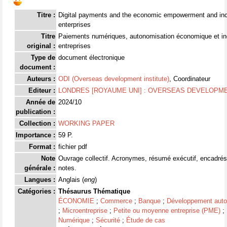
Titre :
Digital payments and the economic empowerment and incl
enterprises
Titre
Paiements numériques, autonomisation économique et incl
original :
entreprises
Type de
document électronique
document :
Auteurs :
ODI (Overseas development institute)
, Coordinateur
Editeur :
LONDRES [ROYAUME UNI] : OVERSEAS DEVELOPMEN
Année de
2024/10
publication :
Collection :
WORKING PAPER
Importance :
59 P.
Format :
fichier pdf
Note
Ouvrage collectif. Acronymes, résumé exécutif, encadrés, f
générale :
notes.
Langues :
Anglais (
eng
)
Catégories :
Thésaurus Thématique
ÉCONOMIE
;
Commerce
;
Banque
;
Développement auto
;
Microentreprise
;
Petite ou moyenne entreprise (PME)
;
Numérique
;
Sécurité
;
Étude de cas