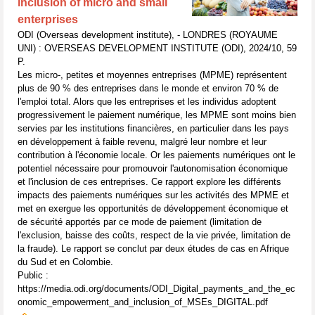
inclusion of micro and small
enterprises
ODI (Overseas development institute), - LONDRES (ROYAUME
UNI) : OVERSEAS DEVELOPMENT INSTITUTE (ODI), 2024/10, 59
P.
Les micro-, petites et moyennes entreprises (MPME) représentent
plus de 90 % des entreprises dans le monde et environ 70 % de
l'emploi total. Alors que les entreprises et les individus adoptent
progressivement le paiement numérique, les MPME sont moins bien
servies par les institutions financières, en particulier dans les pays
en développement à faible revenu, malgré leur nombre et leur
contribution à l'économie locale. Or les paiements numériques ont le
potentiel nécessaire pour promouvoir l'autonomisation économique
et l'inclusion de ces entreprises. Ce rapport explore les différents
impacts des paiements numériques sur les activités des MPME et
met en exergue les opportunités de développement économique et
de sécurité apportés par ce mode de paiement (limitation de
l'exclusion, baisse des coûts, respect de la vie privée, limitation de
la fraude). Le rapport se conclut par deux études de cas en Afrique
du Sud et en Colombie.
Public :
https://media.odi.org/documents/ODI_Digital_payments_and_the_ec
onomic_empowerment_and_inclusion_of_MSEs_DIGITAL.pdf