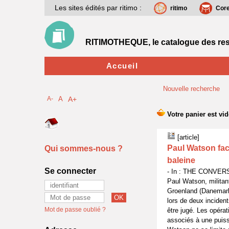
Les sites édités par ritimo :
ritimo
Cor
RITIMOTHEQUE, le catalogue des res
Accueil
Nouvelle recherche
A-
A
A+
[article]
Paul Watson face
Qui sommes-nous ?
baleine
Se connecter
- In : THE CONVERS
Paul Watson, militan
Groenland (Danemark)
lors de deux inciden
Mot de passe oublié ?
être jugé. Les opérat
associés à une puiss