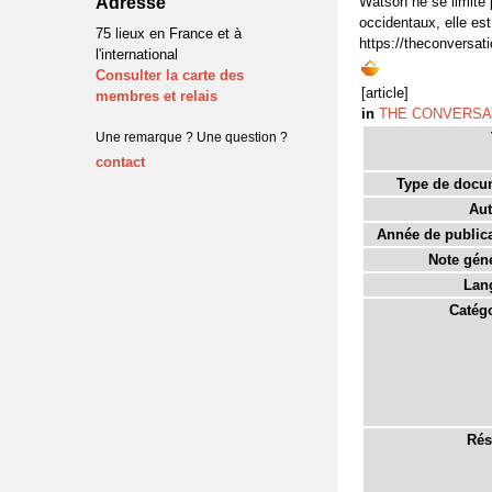
Adresse
Watson ne se limite 
occidentaux, elle es
75 lieux en France et à
https://theconversat
l'international
Consulter la carte des
[article]
membres et relais
in
THE CONVERSA
Une remarque ? Une question ?
contact
Type de docu
Aut
Année de publica
Note géné
Lan
Catégo
Rés