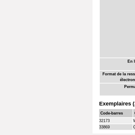
En l
Format de la res
électron
Perma
Exemplaires (
Code-barres
32173
33869