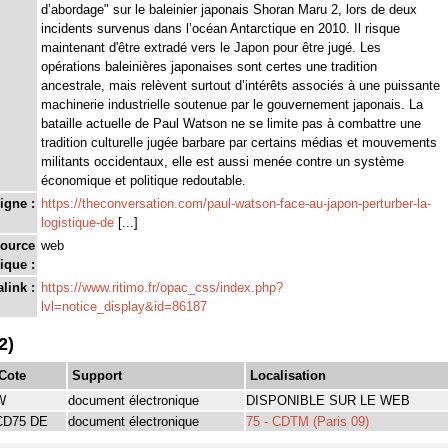
d’abordage" sur le baleinier japonais Shoran Maru 2, lors de deux
incidents survenus dans l’océan Antarctique en 2010. Il risque
maintenant d'être extradé vers le Japon pour être jugé. Les
opérations baleinières japonaises sont certes une tradition
ancestrale, mais relèvent surtout d’intérêts associés à une puissante
machinerie industrielle soutenue par le gouvernement japonais. La
bataille actuelle de Paul Watson ne se limite pas à combattre une
tradition culturelle jugée barbare par certains médias et mouvements
militants occidentaux, elle est aussi menée contre un système
économique et politique redoutable.
igne :
https://theconversation.com/paul-watson-face-au-japon-perturber-la-
logistique-de
[...]
source
web
ique :
link :
https://www.ritimo.fr/opac_css/index.php?
lvl=notice_display&id=86187
2)
Cote
Support
Localisation
W
document électronique
DISPONIBLE SUR LE WEB
CD75 DE
document électronique
75 - CDTM (Paris 09)