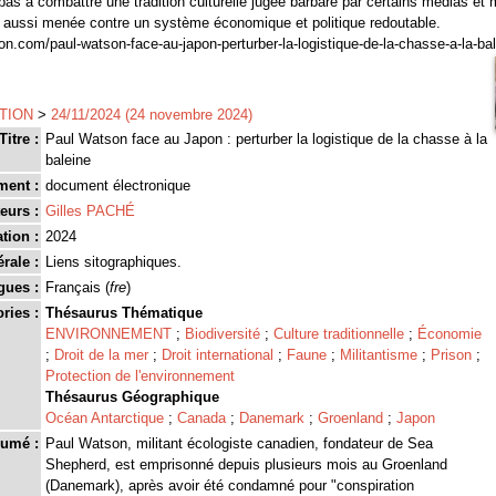
pas à combattre une tradition culturelle jugée barbare par certains médias et
t aussi menée contre un système économique et politique redoutable.
ion.com/paul-watson-face-au-japon-perturber-la-logistique-de-la-chasse-a-la-b
TION
>
24/11/2024 (24 novembre 2024)
Titre :
Paul Watson face au Japon : perturber la logistique de la chasse à la
baleine
ment :
document électronique
eurs :
Gilles PACHÉ
tion :
2024
rale :
Liens sitographiques.
gues :
Français (
fre
)
ries :
Thésaurus Thématique
ENVIRONNEMENT
;
Biodiversité
;
Culture traditionnelle
;
Économie
;
Droit de la mer
;
Droit international
;
Faune
;
Militantisme
;
Prison
;
Protection de l'environnement
Thésaurus Géographique
Océan Antarctique
;
Canada
;
Danemark
;
Groenland
;
Japon
umé :
Paul Watson, militant écologiste canadien, fondateur de Sea
Shepherd, est emprisonné depuis plusieurs mois au Groenland
(Danemark), après avoir été condamné pour "conspiration