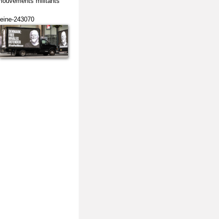
 mouvements militants
aleine-243070