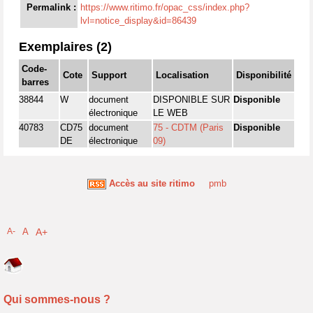
Permalink :
https://www.ritimo.fr/opac_css/index.php?
lvl=notice_display&id=86439
Exemplaires (2)
Code-
Cote
Support
Localisation
Disponibilité
barres
38844
W
document
DISPONIBLE SUR
Disponible
électronique
LE WEB
40783
CD75
document
75 - CDTM (Paris
Disponible
DE
électronique
09)
Accès au site ritimo
pmb
A-
A
A+
Qui sommes-nous ?