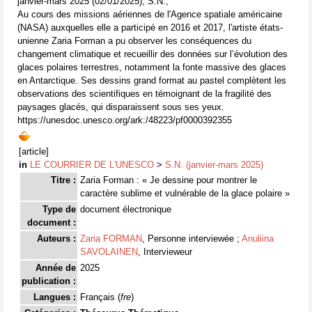
janvier-mars 2025 (02/01/2025), S.N.,
Au cours des missions aériennes de l'Agence spatiale américaine
(NASA) auxquelles elle a participé en 2016 et 2017, l'artiste états-
unienne Zaria Forman a pu observer les conséquences du
changement climatique et recueillir des données sur l’évolution des
glaces polaires terrestres, notamment la fonte massive des glaces
en Antarctique. Ses dessins grand format au pastel complètent les
observations des scientifiques en témoignant de la fragilité des
paysages glacés, qui disparaissent sous ses yeux.
https://unesdoc.unesco.org/ark:/48223/pf0000392355
[article]
in
LE COURRIER DE L'UNESCO
>
S.N. (janvier-mars 2025)
Titre :
Zaria Forman : « Je dessine pour montrer le
caractère sublime et vulnérable de la glace polaire »
Type de
document électronique
document :
Auteurs :
Zaria FORMAN
, Personne interviewée ;
Anuliina
SAVOLAINEN
, Intervieweur
Année de
2025
publication :
Langues :
Français (
fre
)