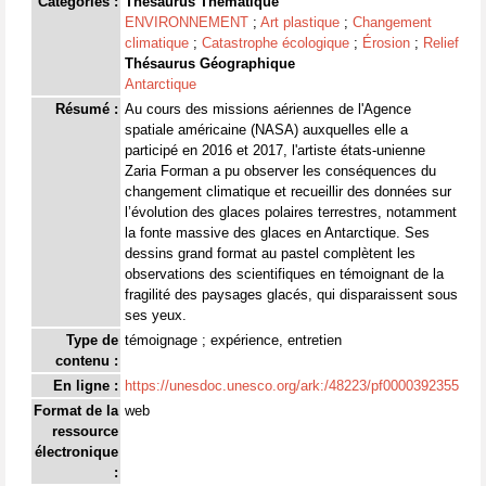
Catégories :
Thésaurus Thématique
ENVIRONNEMENT
;
Art plastique
;
Changement
climatique
;
Catastrophe écologique
;
Érosion
;
Relief
Thésaurus Géographique
Antarctique
Résumé :
Au cours des missions aériennes de l'Agence
spatiale américaine (NASA) auxquelles elle a
participé en 2016 et 2017, l'artiste états-unienne
Zaria Forman a pu observer les conséquences du
changement climatique et recueillir des données sur
l’évolution des glaces polaires terrestres, notamment
la fonte massive des glaces en Antarctique. Ses
dessins grand format au pastel complètent les
observations des scientifiques en témoignant de la
fragilité des paysages glacés, qui disparaissent sous
ses yeux.
Type de
témoignage ; expérience, entretien
contenu :
En ligne :
https://unesdoc.unesco.org/ark:/48223/pf0000392355
Format de la
web
ressource
électronique
: