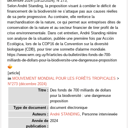
décembre 2024 (15/12/2024), N°273,
Selon André Standing, la proposition visant à combler le déficit de
financement de la biodiversité ne s’attaque pas aux causes réelles
de sa perte progressive. Au contraire, elle renforce la
marchandisation de la nature, ce qui permet aux entreprises dites de
conservation de la nature et au secteur financier de tirer profit de la
crise environnementale. Dans cet entretien, André Standing réitère
son analyse de la situation, publiée une première fois par Acción
Ecológica, lors de la COP16 de la Convention sur la diversité
biologique (CDB), pour tirer une sonnette d'alarme mondiale.
https://www.wrm.org.uy/fr/articles-du-bulletin/des-fonds-de-700-
milliards-de-dollars-pour-la-biodiversite-une-dangereuse-proposition
[article]
in
MOUVEMENT MONDIAL POUR LES FORÊTS TROPICALES
>
N°273 (décembre 2024)
Titre :
Des fonds de 700 milliards de dollars
pour la biodiversité : une dangereuse
proposition
Type de document :
document électronique
Auteurs :
André STANDING
, Personne interviewée
Année de
2024
publication :