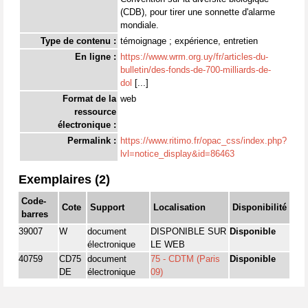
(CDB), pour tirer une sonnette d'alarme
mondiale.
Type de contenu :
témoignage ; expérience, entretien
En ligne :
https://www.wrm.org.uy/fr/articles-du-
bulletin/des-fonds-de-700-milliards-de-
dol
[...]
Format de la
web
ressource
électronique :
Permalink :
https://www.ritimo.fr/opac_css/index.php?
lvl=notice_display&id=86463
Exemplaires (2)
Code-
Cote
Support
Localisation
Disponibilité
barres
39007
W
document
DISPONIBLE SUR
Disponible
électronique
LE WEB
40759
CD75
document
75 - CDTM (Paris
Disponible
DE
électronique
09)