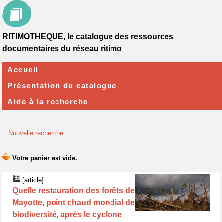
RITIMOTHEQUE, le catalogue des ressources
documentaires du réseau ritimo
Accueil
Présentation du catalogue
Aide à la recherche
Nouvelle recherche
[article]
Quelle restauration des forêts de
Mayotte, point chaud mondial de
biodiversité, après le cyclone