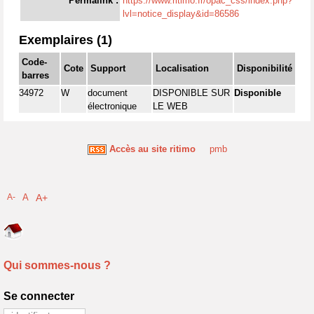
Permalink :
https://www.ritimo.fr/opac_css/index.php?
lvl=notice_display&id=86586
Exemplaires (1)
Code-
Cote
Support
Localisation
Disponibilité
barres
34972
W
document
DISPONIBLE SUR
Disponible
électronique
LE WEB
Accès au site ritimo
pmb
A-
A
A+
Qui sommes-nous ?
Se connecter