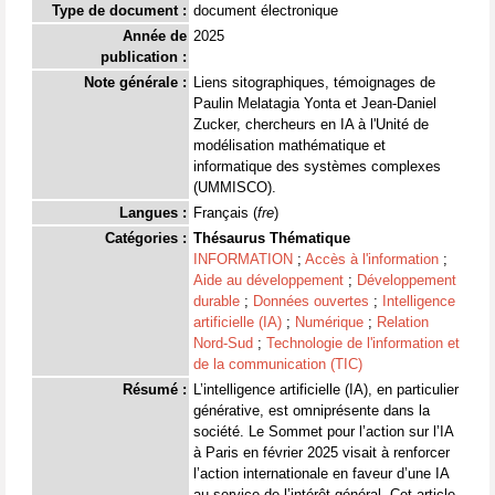
Type de document :
document électronique
Année de
2025
publication :
Note générale :
Liens sitographiques, témoignages de
Paulin Melatagia Yonta et Jean-Daniel
Zucker, chercheurs en IA à l'Unité de
modélisation mathématique et
informatique des systèmes complexes
(UMMISCO).
Langues :
Français (
fre
)
Catégories :
Thésaurus Thématique
INFORMATION
;
Accès à l'information
;
Aide au développement
;
Développement
durable
;
Données ouvertes
;
Intelligence
artificielle (IA)
;
Numérique
;
Relation
Nord-Sud
;
Technologie de l'information et
de la communication (TIC)
Résumé :
L’intelligence artificielle (IA), en particulier
générative, est omniprésente dans la
société. Le Sommet pour l’action sur l’IA
à Paris en février 2025 visait à renforcer
l’action internationale en faveur d’une IA
au service de l’intérêt général. Cet article