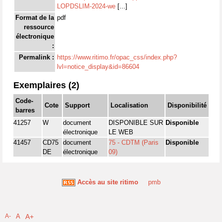
LOPDSLIM-2024-we
[...]
Format de la
pdf
ressource
électronique
:
Permalink :
https://www.ritimo.fr/opac_css/index.php?
lvl=notice_display&id=86604
Exemplaires (2)
Code-
Cote
Support
Localisation
Disponibilité
barres
41257
W
document
DISPONIBLE SUR
Disponible
électronique
LE WEB
41457
CD75
document
75 - CDTM (Paris
Disponible
DE
électronique
09)
Accès au site ritimo
pmb
A-
A
A+