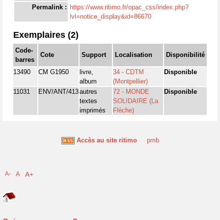
Permalink :
https://www.ritimo.fr/opac_css/index.php?
lvl=notice_display&id=86670
Exemplaires (2)
Code-
Cote
Support
Localisation
Disponibilité
barres
13490
CM G1950
livre,
34 - CDTM
Disponible
album
(Montpellier)
11031
ENV/ANT/413
autres
72 - MONDE
Disponible
textes
SOLIDAIRE (La
imprimés
Flèche)
Accès au site ritimo
pmb
A-
A
A+