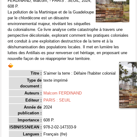
FERDINAND, Malcom, - PARIS : SEUIL, 2024,
608 P.
La pollution de la Martinique et de la Guadeloupe
par le chlordécone est un désastre
environnemental majeur, révélant les séquelles
du colonialisme. Ce livre analyse cette catastrophe à travers une
perspective décoloniale, explorant comment les pratiques coloniales
ont conduit à une exploitation destructrice de la terre et à la
déshumanisation des populations locales. Il met en lumière les
luttes des Antillais·es pour renverser cet héritage, en proposant une
nouvelle façon de se réapproprier leur territoire.
Titre :
S'aimer la terre : Défaire l'habiter colonial
Type de
texte imprimé
document :
Auteurs :
Malcom FERDINAND
Editeur :
PARIS : SEUIL
Année de
2024
publication :
Importance :
608 P.
ISBN/ISSN/EAN :
978-2-02-147333-9
Langues :
Français (
fre
)