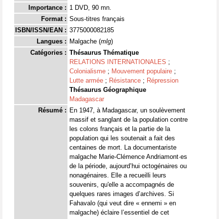
Importance :
1 DVD, 90 mn.
Format :
Sous-titres français
ISBN/ISSN/EAN :
3775000082185
Langues :
Malgache (
mlg
)
Catégories :
Thésaurus Thématique
RELATIONS INTERNATIONALES
;
Colonialisme
;
Mouvement populaire
;
Lutte armée
;
Résistance
;
Répression
Thésaurus Géographique
Madagascar
Résumé :
En 1947, à Madagascar, un soulèvement
massif et sanglant de la population contre
les colons français et la partie de la
population qui les soutenait a fait des
centaines de mort. La documentariste
malgache Marie-Clémence Andriamont·es
de la période, aujourd’hui octogénaires ou
nonagénaires. Elle a recueilli leurs
souvenirs, qu'elle a accompagnés de
quelques rares images d’archives. Si
Fahavalo (qui veut dire « ennemi » en
malgache) éclaire l’essentiel de cet