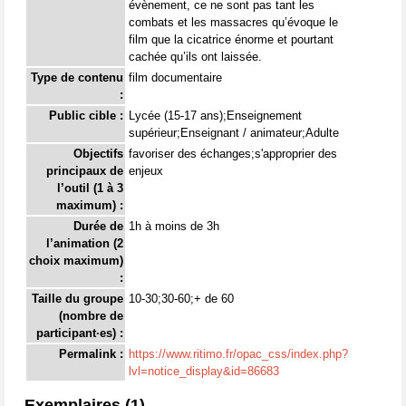
évènement, ce ne sont pas tant les
combats et les massacres qu’évoque le
film que la cicatrice énorme et pourtant
cachée qu’ils ont laissée.
Type de contenu
film documentaire
:
Public cible :
Lycée (15-17 ans);Enseignement
supérieur;Enseignant / animateur;Adulte
Objectifs
favoriser des échanges;s'approprier des
principaux de
enjeux
l’outil (1 à 3
maximum) :
Durée de
1h à moins de 3h
l’animation (2
choix maximum)
:
Taille du groupe
10-30;30-60;+ de 60
(nombre de
participant·es) :
Permalink :
https://www.ritimo.fr/opac_css/index.php?
lvl=notice_display&id=86683
Exemplaires (1)