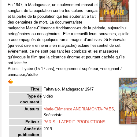
En 1947, à Madagascar, un soulèvement massif et
sanglant de la population contre les colons français
et la partie de la population qui les soutenait a fait
des centaines de mort. La documentariste
malgache Marie-Clémence Andriamont·es de la période, aujourd’hui
octogénaires ou nonagénaires. Elle a recueilli leurs souvenirs, qu'elle
a accompagnés de quelques rares images d’archives. Si Fahavalo
(qui veut dire « ennemi » en malgache) éclaire l’essentiel de cet
évènement, ce ne sont pas tant les combats et les massacres
qu’évoque le film que la cicatrice énorme et pourtant cachée qu’ils
ont laissée.
Public : Lycée (15-17 ans);Enseignement supérieur;Enseignant /
animateur;Adulte
Titre :
Fahavalo, Madagascar 1947
Type de
vidéo
document :
Auteurs :
Marie-Clémence ANDRIAMONTA-PAES
,
Scénariste
Editeur :
PARIS : LATERIT PRODUCTIONS
Année de
2019
publication :