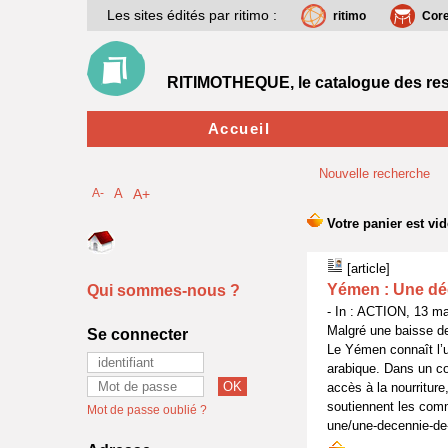
Les sites édités par ritimo :
ritimo
Cor
RITIMOTHEQUE, le catalogue des res
Accueil
Nouvelle recherche
A-
A
A+
[article]
Yémen : Une déc
Qui sommes-nous ?
- In : ACTION, 13 ma
Malgré une baisse de 
Se connecter
Le Yémen connaît l’u
arabique. Dans un co
accès à la nourritur
soutiennent les comm
Mot de passe oublié ?
une/une-decennie-de-