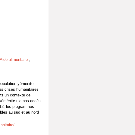
Aide alimentaire
;
 population yéménite
ves crises humanitaires
ans un contexte de
 yéménite n’a pas accès
2012, les programmes
bles au sud et au nord
anitaire/