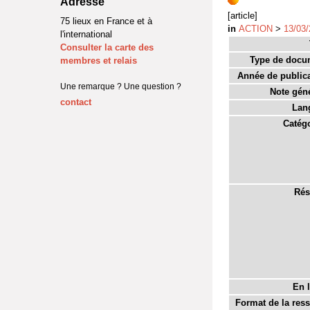
Adresse
[article]
75 lieux en France et à
in
ACTION
>
13/03/
l'international
Consulter la carte des
Type de docu
membres et relais
Année de publica
Une remarque ? Une question ?
Note géné
contact
Lan
Catégo
Rés
En l
Format de la res