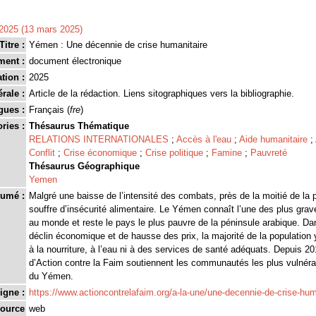
2025 (13 mars 2025)
Titre :
Yémen : Une décennie de crise humanitaire
ment :
document électronique
tion :
2025
rale :
Article de la rédaction. Liens sitographiques vers la bibliographie.
gues :
Français (
fre
)
ries :
Thésaurus Thématique
RELATIONS INTERNATIONALES
;
Accès à l'eau
;
Aide humanitaire
;
Conflit
;
Crise économique
;
Crise politique
;
Famine
;
Pauvreté
Thésaurus Géographique
Yemen
umé :
Malgré une baisse de l’intensité des combats, près de la moitié de la
souffre d’insécurité alimentaire. Le Yémen connaît l’une des plus gra
au monde et reste le pays le plus pauvre de la péninsule arabique. D
déclin économique et de hausse des prix, la majorité de la population
à la nourriture, à l’eau ni à des services de santé adéquats. Depuis 
d’Action contre la Faim soutiennent les communautés les plus vulnéra
du Yémen.
igne :
https://www.actioncontrelafaim.org/a-la-une/une-decennie-de-crise-hum
source
web