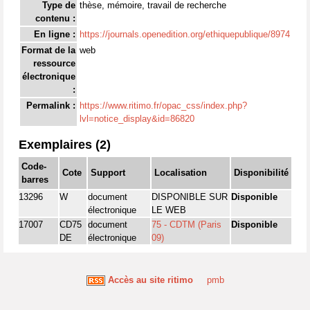
Type de
thèse, mémoire, travail de recherche
contenu :
En ligne :
https://journals.openedition.org/ethiquepublique/8974
Format de la
web
ressource
électronique
:
Permalink :
https://www.ritimo.fr/opac_css/index.php?
lvl=notice_display&id=86820
Exemplaires (2)
Code-
Cote
Support
Localisation
Disponibilité
barres
13296
W
document
DISPONIBLE SUR
Disponible
électronique
LE WEB
17007
CD75
document
75 - CDTM (Paris
Disponible
DE
électronique
09)
Accès au site ritimo
pmb