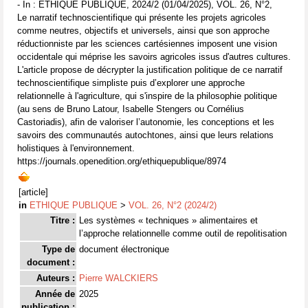
- In : ETHIQUE PUBLIQUE, 2024/2 (01/04/2025), VOL. 26, N°2,
Le narratif technoscientifique qui présente les projets agricoles
comme neutres, objectifs et universels, ainsi que son approche
réductionniste par les sciences cartésiennes imposent une vision
occidentale qui méprise les savoirs agricoles issus d'autres cultures.
L'article propose de décrypter la justification politique de ce narratif
technoscientifique simpliste puis d’explorer une approche
relationnelle à l'agriculture, qui s'inspire de la philosophie politique
(au sens de Bruno Latour, Isabelle Stengers ou Cornélius
Castoriadis), afin de valoriser l’autonomie, les conceptions et les
savoirs des communautés autochtones, ainsi que leurs relations
holistiques à l'environnement.
https://journals.openedition.org/ethiquepublique/8974
[article]
in
ETHIQUE PUBLIQUE
>
VOL. 26, N°2 (2024/2)
Titre :
Les systèmes « techniques » alimentaires et
l’approche relationnelle comme outil de repolitisation
Type de
document électronique
document :
Auteurs :
Pierre WALCKIERS
Année de
2025
publication :