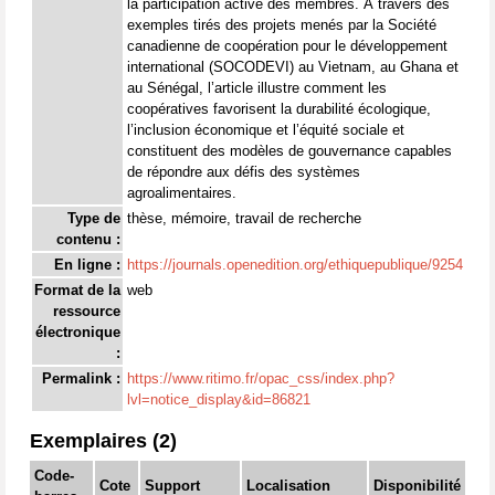
la participation active des membres. À travers des
exemples tirés des projets menés par la Société
canadienne de coopération pour le développement
international (SOCODEVI) au Vietnam, au Ghana et
au Sénégal, l’article illustre comment les
coopératives favorisent la durabilité écologique,
l’inclusion économique et l’équité sociale et
constituent des modèles de gouvernance capables
de répondre aux défis des systèmes
agroalimentaires.
Type de
thèse, mémoire, travail de recherche
contenu :
En ligne :
https://journals.openedition.org/ethiquepublique/9254
Format de la
web
ressource
électronique
:
Permalink :
https://www.ritimo.fr/opac_css/index.php?
lvl=notice_display&id=86821
Exemplaires (2)
Code-
Cote
Support
Localisation
Disponibilité