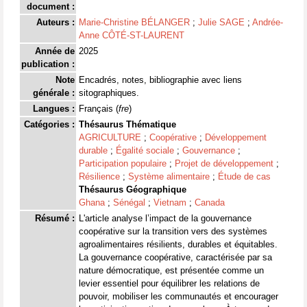
document :
Auteurs :
Marie-Christine BÉLANGER
;
Julie SAGE
;
Andrée-
Anne CÔTÉ-ST-LAURENT
Année de
2025
publication :
Note
Encadrés, notes, bibliographie avec liens
générale :
sitographiques.
Langues :
Français (
fre
)
Catégories :
Thésaurus Thématique
AGRICULTURE
;
Coopérative
;
Développement
durable
;
Égalité sociale
;
Gouvernance
;
Participation populaire
;
Projet de développement
;
Résilience
;
Système alimentaire
;
Étude de cas
Thésaurus Géographique
Ghana
;
Sénégal
;
Vietnam
;
Canada
Résumé :
L'article analyse l’impact de la gouvernance
coopérative sur la transition vers des systèmes
agroalimentaires résilients, durables et équitables.
La gouvernance coopérative, caractérisée par sa
nature démocratique, est présentée comme un
levier essentiel pour équilibrer les relations de
pouvoir, mobiliser les communautés et encourager