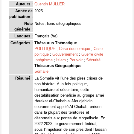
Auteurs :
Quentin MÜLLER
Année de
2025
publication :
Note
Notes, liens sitographiques.
générale :
Langues :
Français (
fre
)
Catégories :
Thésaurus Thématique
POLITIQUE
;
Crise économique
;
Crise
politique
;
Gouvernement
;
Guerre civile
;
Intégrisme
;
Islam
;
Pouvoir
;
Sécurité
Thésaurus Géographique
Somalie
Résumé :
La Somalie vit l’une des pires crises de
son histoire. À la fois politique,
humanitaire et sécuritaire, cette
déstabilisation bénéficie au groupe armé
Harakat al-Chabab al-Moudjahidin,
couramment appelé Al-Chabab, présent
dans la plupart des territoires et
désormais aux portes de Mogadiscio. En
2022-2023, le gouvernement fédéral,
sous l’impulsion de son président Hassan