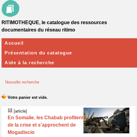
RITIMOTHEQUE, le catalogue des ressources
documentaires du réseau ritimo
Accueil
Présentation du catalogue
Aide à la recherche
Nouvelle recherche
[article]
En Somalie, les Chabab profitent
de la crise et s’approchent de
Mogadiscio