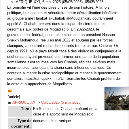
- In : AFRIQUE XXI, 5 mai 2025 (05/05/2025), 05/05/2025,
La Somalie vit l’une des pires crises de son histoire. À la fois
politique, humanitaire et sécuritaire, cette déstabilisation bénéficie
au groupe armé Harakat al-Chabab al-Moudjahidin, couramment
appelé Al-Chabab, présent dans la plupart des territoires et
désormais aux portes de Mogadiscio. En 2022-2023, le
gouvernement fédéral, sous l’impulsion de son président Hassan
Sheikh Mohamoud, réélu en mai 2022 et soutenu par les forces
claniques, a pourtant repris d’importants territoires aux Chabab. Or,
depuis 1991, où le pays faisait face à des violences conjuguées à la
sécheresse ayant provoqué une famine, une partie de la population
somalienne s'est tournée vers les Chabab, réputés sévères mais
incorruptibles, appliquant la charia sans influence clanique. Ce
contexte alimente la crise sociopolitique et menace le gouvernement
somalien. https://afriquexxi.info/En-Somalie-les-Chabab-profitent-de-
la-crise-et-s-approchent-de-Mogadiscio
[article]
in
AFRIQUE XXI
>
05/05/2025 (5 mai 2025)
Titre :
En Somalie, les Chabab profitent de la
crise et s’approchent de Mogadiscio
Type de
document électronique
document :