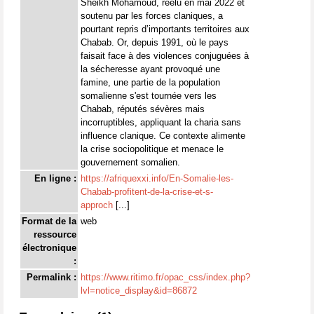
Sheikh Mohamoud, réélu en mai 2022 et
soutenu par les forces claniques, a
pourtant repris d’importants territoires aux
Chabab. Or, depuis 1991, où le pays
faisait face à des violences conjuguées à
la sécheresse ayant provoqué une
famine, une partie de la population
somalienne s'est tournée vers les
Chabab, réputés sévères mais
incorruptibles, appliquant la charia sans
influence clanique. Ce contexte alimente
la crise sociopolitique et menace le
gouvernement somalien.
En ligne :
https://afriquexxi.info/En-Somalie-les-
Chabab-profitent-de-la-crise-et-s-
approch
[...]
Format de la
web
ressource
électronique
:
Permalink :
https://www.ritimo.fr/opac_css/index.php?
lvl=notice_display&id=86872