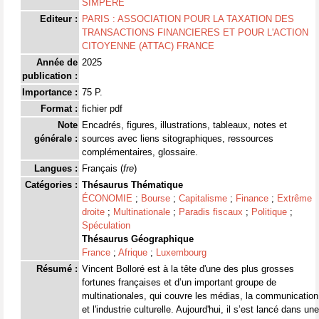
SIMPERE
Editeur :
PARIS : ASSOCIATION POUR LA TAXATION DES
TRANSACTIONS FINANCIERES ET POUR L'ACTION
CITOYENNE (ATTAC) FRANCE
Année de
2025
publication :
Importance :
75 P.
Format :
fichier pdf
Note
Encadrés, figures, illustrations, tableaux, notes et
générale :
sources avec liens sitographiques, ressources
complémentaires, glossaire.
Langues :
Français (
fre
)
Catégories :
Thésaurus Thématique
ÉCONOMIE
;
Bourse
;
Capitalisme
;
Finance
;
Extrême
droite
;
Multinationale
;
Paradis fiscaux
;
Politique
;
Spéculation
Thésaurus Géographique
France
;
Afrique
;
Luxembourg
Résumé :
Vincent Bolloré est à la tête d'une des plus grosses
fortunes françaises et d’un important groupe de
multinationales, qui couvre les médias, la communication
et l'industrie culturelle. Aujourd'hui, il s’est lancé dans une