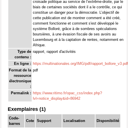
croisade politique au service de l’extrême-droite, par le
biais de certaines sociétés dont il a le contrôle, ce qui
constitue un danger pour la démocratie. L’objectif de
cette publication est de montrer comment a été créé,
comment fonctionne et comment s'est développé le
système Bolloré, grâce à de sombres spéculations
boursières, à une évasion fiscale de ses avoirs au
Luxembourg et à la captation de rentes, notamment en
Afrique.
Type de
rapport, rapport d'activités
contenu :
En ligne :
https://multinationales.org/IMG/pdf/rapport_bollore_v3.pdf
Format de la
pdf
ressource
électronique
:
Permalink :
https://www.ritimo.fr/opac_css/index.php?
lvl=notice_display&id=86942
Exemplaires (1)
Code-
Cote
Support
Localisation
Disponibilité
barres