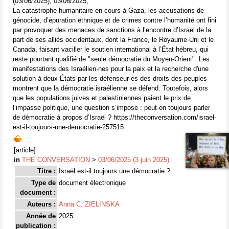
(03/06/2025), 03/06/2025,
La catastrophe humanitaire en cours à Gaza, les accusations de
génocide, d’épuration ethnique et de crimes contre l’humanité ont fini
par provoquer des menaces de sanctions à l’encontre d’Israël de la
part de ses alliés occidentaux, dont la France, le Royaume-Uni et le
Canada, faisant vaciller le soutien international à l’État hébreu, qui
reste pourtant qualifié de "seule démocratie du Moyen-Orient". Les
manifestations des Israélien·nes pour la paix et la recherche d'une
solution à deux États par les défenseur·es des droits des peuples
montrent que la démocratie israélienne se défend. Toutefois, alors
que les populations juives et palestiniennes paient le prix de
l’impasse politique, une question s’impose : peut-on toujours parler
de démocratie à propos d’Israël ? https://theconversation.com/israel-
est-il-toujours-une-democratie-257515
[article]
in
THE CONVERSATION
>
03/06/2025 (3 juin 2025)
Titre :
Israël est-il toujours une démocratie ?
Type de
document électronique
document :
Auteurs :
Anna C. ZIELINSKA
Année de
2025
publication :