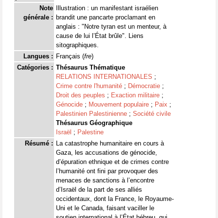
Note
Illustration : un manifestant israélien
générale :
brandit une pancarte proclamant en
anglais : "Notre tyran est un menteur, à
cause de lui l’État brûle". Liens
sitographiques.
Langues :
Français (
fre
)
Catégories :
Thésaurus Thématique
RELATIONS INTERNATIONALES
;
Crime contre l'humanité
;
Démocratie
;
Droit des peuples
;
Exaction militaire
;
Génocide
;
Mouvement populaire
;
Paix
;
Palestinien Palestinienne
;
Société civile
Thésaurus Géographique
Israël
;
Palestine
Résumé :
La catastrophe humanitaire en cours à
Gaza, les accusations de génocide,
d’épuration ethnique et de crimes contre
l’humanité ont fini par provoquer des
menaces de sanctions à l’encontre
d’Israël de la part de ses alliés
occidentaux, dont la France, le Royaume-
Uni et le Canada, faisant vaciller le
soutien international à l’État hébreu, qui