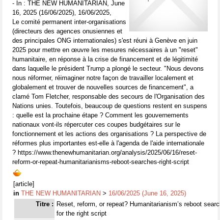
- In : THE NEW HUMANITARIAN, June
16, 2025 (16/06/2025), 16/06/2025,
Le comité permanent inter-organisations
(directeurs des agences onusiennes et
des principales ONG internationales) s'est réuni à Genève en juin
2025 pour mettre en œuvre les mesures nécessaires à un "reset"
humanitaire, en réponse à la crise de financement et de légitimité
dans laquelle le président Trump a plongé le secteur. "Nous devons
nous réformer, réimaginer notre façon de travailler localement et
globalement et trouver de nouvelles sources de financement", a
clamé Tom Fletcher, responsable des secours de l'Organisation des
Nations unies. Toutefois, beaucoup de questions restent en suspens
: quelle est la prochaine étape ? Comment les gouvernements
nationaux vont-ils répercuter ces coupes budgétaires sur le
fonctionnement et les actions des organisations ? La perspective de
réformes plus importantes est-elle à l'agenda de l'aide internationale
? https://www.thenewhumanitarian.org/analysis/2025/06/16/reset-
reform-or-repeat-humanitarianisms-reboot-searches-right-script
[article]
in
THE NEW HUMANITARIAN
>
16/06/2025 (June 16, 2025)
Titre :
Reset, reform, or repeat? Humanitarianism’s reboot sear
for the right script