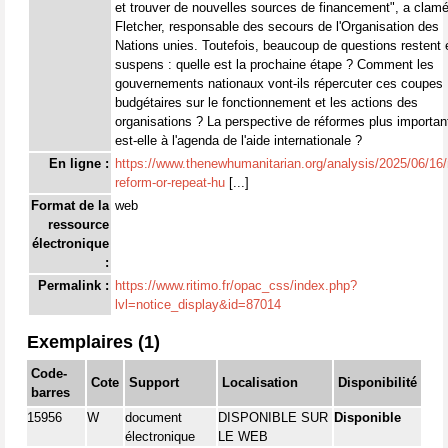
et trouver de nouvelles sources de financement", a clam
Fletcher, responsable des secours de l'Organisation des
Nations unies. Toutefois, beaucoup de questions restent 
suspens : quelle est la prochaine étape ? Comment les
gouvernements nationaux vont-ils répercuter ces coupes
budgétaires sur le fonctionnement et les actions des
organisations ? La perspective de réformes plus importan
est-elle à l'agenda de l'aide internationale ?
En ligne :
https://www.thenewhumanitarian.org/analysis/2025/06/16/
reform-or-repeat-hu
[...]
Format de la
web
ressource
électronique
:
Permalink :
https://www.ritimo.fr/opac_css/index.php?
lvl=notice_display&id=87014
Exemplaires (1)
Code-
Cote
Support
Localisation
Disponibilité
barres
15956
W
document
DISPONIBLE SUR
Disponible
électronique
LE WEB