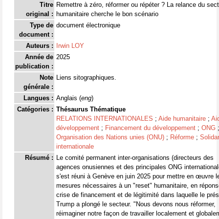
Titre
Remettre à zéro, réformer ou répéter ? La relance du sec
original :
humanitaire cherche le bon scénario
Type de
document électronique
document :
Auteurs :
Irwin LOY
Année de
2025
publication :
Note
Liens sitographiques.
générale :
Langues :
Anglais (
eng
)
Catégories :
Thésaurus Thématique
RELATIONS INTERNATIONALES
;
Aide humanitaire
;
Ai
développement
;
Financement du développement
;
ONG
Organisation des Nations unies (ONU)
;
Réforme
;
Solidar
internationale
Résumé :
Le comité permanent inter-organisations (directeurs des
agences onusiennes et des principales ONG international
s'est réuni à Genève en juin 2025 pour mettre en œuvre l
mesures nécessaires à un "reset" humanitaire, en répons
crise de financement et de légitimité dans laquelle le prés
Trump a plongé le secteur. "Nous devons nous réformer,
réimaginer notre façon de travailler localement et global