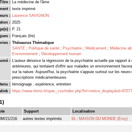
Titre :
La médecine de l'âme
ment :
texte imprimé
eurs :
Laurence SAVIGNON
tion :
2025
ge(s) :
P. 21
gues :
Français (
fre
)
ries :
Thésaurus Thématique
SANTÉ
;
Politique de santé
;
Psychiatrie
;
Médicament
;
Médecine alt
Environnement
;
Développement humain
umé :
L'auteur dénonce la régression de la psychiatrie actuelle par rapport à
antérieures, qui tentaient d'offrir aux malades un environnement favorab
sur la nature. Aujourd'hui, la psychiatrie s'appuie surtout sur les neuro
prescriptions médicamenteuses.
tenu :
témoignage ; expérience, entretien
link :
https://www.ritimo.fr/opac_css/index.php?lvl=notice_display&id=8707
1)
ote
Support
Localisation
M/21/216
autres textes imprimés
91 - MAISON DU MONDE (Evry)