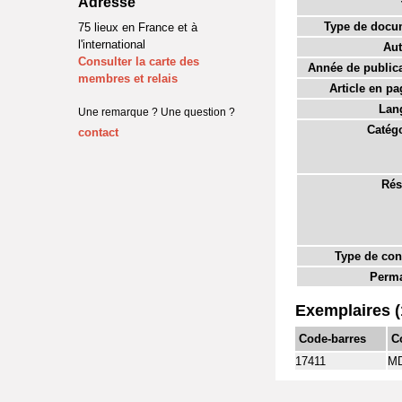
Adresse
Type de docu
75 lieux en France et à
l'international
Aut
Consulter la carte des
Année de publica
membres et relais
Article en pa
Lan
Une remarque ? Une question ?
Catégo
contact
Rés
Type de con
Perma
Exemplaires (
Code-barres
C
17411
MD