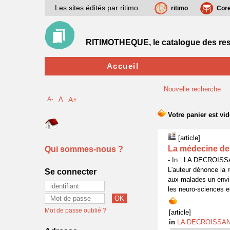
Les sites édités par ritimo :
ritimo
Cor
RITIMOTHEQUE, le catalogue des res
Accueil
Nouvelle recherche
A-
A
A+
[article]
La médecine de
Qui sommes-nous ?
- In : LA DECROISSAN
L'auteur dénonce la r
Se connecter
aux malades un enviro
les neuro-sciences e
Mot de passe oublié ?
[article]
in
LA DECROISSA