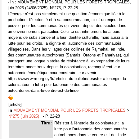
- In : MOUVEMENT MONDIAL POUR LES FORÊTS TROPICALES,
juin 2025 (24/06/2025), N°275, P. 22-28
L'énergie n'est pas simplement une question économique liée à la
production d'électricité et à sa consommation, c'est un enjeu de
pouvoir pour les communautés qui vivent depuis des siècles dans
un environnement particulier. Celui-ci est intimement lié à leurs
moyens de subsistance et à leur identité culturelle, mais aussi à la
lutte pour les droits, la dignité et l'autonomie des communautés
villageoises. Dans les villages des collines de Rajmahal, en Inde,
des communautés autochtones (Santals, Oraons et Pahariyas), qui
partagent une longue histoire de résistance à l'expropriation de leurs
territoires ancestraux depuis la colonisation, reconquièrent leur
autonomie énergétique pour construire leur avenir.
https://www.wrm.org.uy/fr/articles-du-bulletin/resister-a-lenergie-du-
colonisateur-la-lutte-pour-lautonomie-des-communautes-
autochtones-dans-le-centre-est-de-linde
[article]
in
MOUVEMENT MONDIAL POUR LES FORÊTS TROPICALES
>
N°275 (juin 2025)
. - P. 22-28
Titre :
Résister à l'énergie du colonisateur : la
lutte pour l'autonomie des communautés
autochtones dans le centre-est de l'Inde