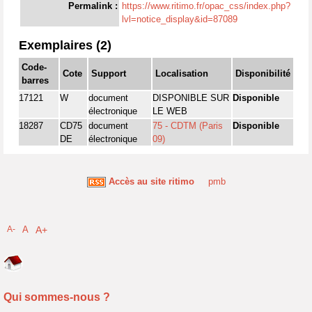
Permalink :
https://www.ritimo.fr/opac_css/index.php?
lvl=notice_display&id=87089
Exemplaires (2)
Code-
Cote
Support
Localisation
Disponibilité
barres
17121
W
document
DISPONIBLE SUR
Disponible
électronique
LE WEB
18287
CD75
document
75 - CDTM (Paris
Disponible
DE
électronique
09)
Accès au site ritimo
pmb
A-
A
A+
Qui sommes-nous ?