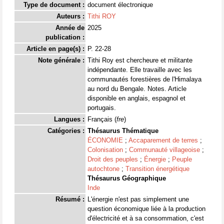
Type de document :
document électronique
Auteurs :
Tithi ROY
Année de
2025
publication :
Article en page(s) :
P. 22-28
Note générale :
Tithi Roy est chercheure et militante
indépendante. Elle travaille avec les
communautés forestières de l'Himalaya
au nord du Bengale. Notes. Article
disponible en anglais, espagnol et
portugais.
Langues :
Français (
fre
)
Catégories :
Thésaurus Thématique
ÉCONOMIE
;
Accaparement de terres
;
Colonisation
;
Communauté villageoise
;
Droit des peuples
;
Énergie
;
Peuple
autochtone
;
Transition énergétique
Thésaurus Géographique
Inde
Résumé :
L'énergie n'est pas simplement une
question économique liée à la production
d'électricité et à sa consommation, c'est