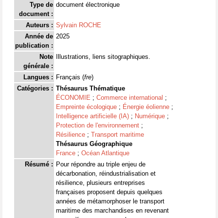
Type de
document électronique
document :
Auteurs :
Sylvain ROCHE
Année de
2025
publication :
Note
Illustrations, liens sitographiques.
générale :
Langues :
Français (
fre
)
Catégories :
Thésaurus Thématique
ÉCONOMIE
;
Commerce international
;
Empreinte écologique
;
Énergie éolienne
;
Intelligence artificielle (IA)
;
Numérique
;
Protection de l'environnement
;
Résilience
;
Transport maritime
Thésaurus Géographique
France
;
Océan Atlantique
Résumé :
Pour répondre au triple enjeu de
décarbonation, réindustrialisation et
résilience, plusieurs entreprises
françaises proposent depuis quelques
années de métamorphoser le transport
maritime des marchandises en revenant