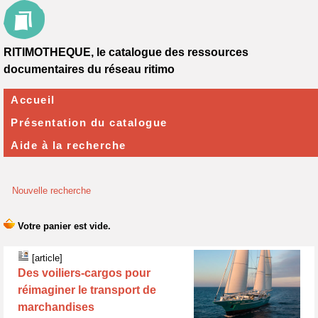
RITIMOTHEQUE, le catalogue des ressources
documentaires du réseau ritimo
Accueil
Présentation du catalogue
Aide à la recherche
Nouvelle recherche
[article]
Des voiliers-cargos pour
réimaginer le transport de
marchandises