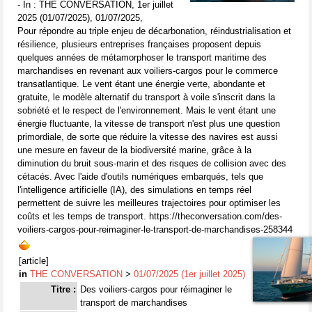
- In : THE CONVERSATION, 1er juillet
2025 (01/07/2025), 01/07/2025,
Pour répondre au triple enjeu de décarbonation, réindustrialisation et
résilience, plusieurs entreprises françaises proposent depuis
quelques années de métamorphoser le transport maritime des
marchandises en revenant aux voiliers-cargos pour le commerce
transatlantique. Le vent étant une énergie verte, abondante et
gratuite, le modèle alternatif du transport à voile s'inscrit dans la
sobriété et le respect de l'environnement. Mais le vent étant une
énergie fluctuante, la vitesse de transport n'est plus une question
primordiale, de sorte que réduire la vitesse des navires est aussi
une mesure en faveur de la biodiversité marine, grâce à la
diminution du bruit sous-marin et des risques de collision avec des
cétacés. Avec l'aide d'outils numériques embarqués, tels que
l'intelligence artificielle (IA), des simulations en temps réel
permettent de suivre les meilleures trajectoires pour optimiser les
coûts et les temps de transport. https://theconversation.com/des-
voiliers-cargos-pour-reimaginer-le-transport-de-marchandises-258344
[article]
in
THE CONVERSATION
>
01/07/2025 (1er juillet 2025)
Titre :
Des voiliers-cargos pour réimaginer le
transport de marchandises