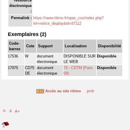
ressource
électronique
:
Permalink :
https://www.ritimo.fr/opac_css/index.php?
lvl=notice_display&id=87112
Exemplaires (2)
Code-
Cote
Support
Localisation
Disponibilité
barres
17536
W
document
DISPONIBLE SUR
Disponible
électronique
LE WEB
17975
CD75
document
75 - CDTM (Paris
Disponible
DE
électronique
09)
Accès au site ritimo
pmb
A-
A
A+