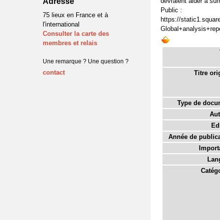
Adresse
devraient aider à sur
Public :
75 lieux en France et à
https://static1.sq
l'international
Global+analysis+re
Consulter la carte des
membres et relais
Une remarque ? Une question ?
contact
Titre ori
Type de docu
Aut
Edi
Année de publica
Import
Lan
Catégo