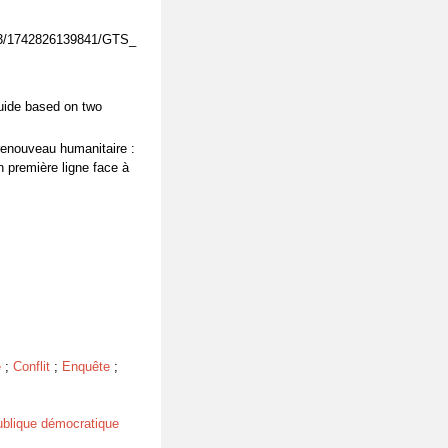
883/1742826139841/GTS_
guide based on two
renouveau humanitaire :
 première ligne face à
e
;
Conflit
;
Enquête
;
blique démocratique