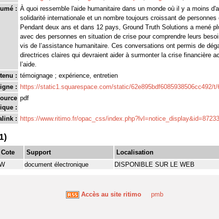
umé :
À quoi ressemble l'aide humanitaire dans un monde où il y a moins d'
solidarité internationale et un nombre toujours croissant de personnes
Pendant deux ans et dans 12 pays, Ground Truth Solutions a mené pl
avec des personnes en situation de crise pour comprendre leurs besoins
vis de l’assistance humanitaire. Ces conversations ont permis de dég
directrices claires qui devraient aider à surmonter la crise financière a
l’aide.
tenu :
témoignage ; expérience, entretien
igne :
https://static1.squarespace.com/static/62e895bdf6085938506cc492/
source
pdf
ique :
link :
https://www.ritimo.fr/opac_css/index.php?lvl=notice_display&id=8723
1)
Cote
Support
Localisation
W
document électronique
DISPONIBLE SUR LE WEB
Accès au site ritimo
pmb