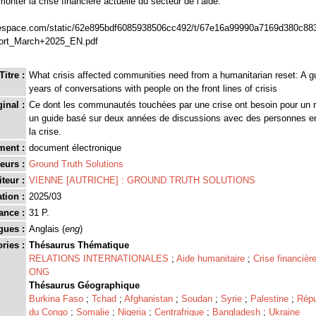
monter la crise financière actuelle du secteur de l’aide.
uarespace.com/static/62e895bdf6085938506cc492/t/67e16a99990a7169d380c
port_March+2025_EN.pdf
Titre :
What crisis affected communities need from a humanitarian reset: A 
years of conversations with people on the front lines of crisis
ginal :
Ce dont les communautés touchées par une crise ont besoin pour un 
un guide basé sur deux années de discussions avec des personnes en
la crise.
ment :
document électronique
eurs :
Ground Truth Solutions
teur :
VIENNE [AUTRICHE] : GROUND TRUTH SOLUTIONS
tion :
2025/03
ance :
31 P.
gues :
Anglais (
eng
)
ries :
Thésaurus Thématique
RELATIONS INTERNATIONALES
;
Aide humanitaire
;
Crise financièr
ONG
Thésaurus Géographique
Burkina Faso
;
Tchad
;
Afghanistan
;
Soudan
;
Syrie
;
Palestine
;
Répu
du Congo
;
Somalie
;
Nigeria
;
Centrafrique
;
Bangladesh
;
Ukraine