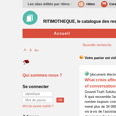
Les sites édités par ritimo :
ritimo
Cor
RITIMOTHEQUE, le catalogue des res
Accueil
Nouvelle recherche
A-
A
A+
[document électr
Qui sommes-nous ?
What crisis aff
of conversations
Se connecter
Ground Truth Solut
À quoi ressemble l'ai
nombre toujours cro
Mot de passe oublié ?
mené plus de 34 000 
vis-à-vis de l’assis