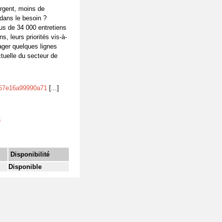
argent, moins de
 dans le besoin ?
us de 34 000 entretiens
, leurs priorités vis-à-
ager quelques lignes
ctuelle du secteur de
t/67e16a99990a71
[...]
3
Disponibilité
Disponible