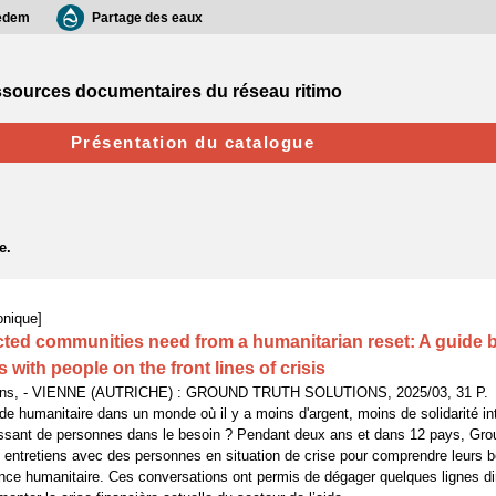
edem
Partage des eaux
sources documentaires du réseau ritimo
Présentation du catalogue
onique]
ected communities need from a humanitarian reset: A guide 
 with people on the front lines of crisis
ions, - VIENNE (AUTRICHE) : GROUND TRUTH SOLUTIONS, 2025/03, 31 P.
de humanitaire dans un monde où il y a moins d'argent, moins de solidarité in
issant de personnes dans le besoin ? Pendant deux ans et dans 12 pays, Grou
entretiens avec des personnes en situation de crise pour comprendre leurs bes
tance humanitaire. Ces conversations ont permis de dégager quelques lignes dir