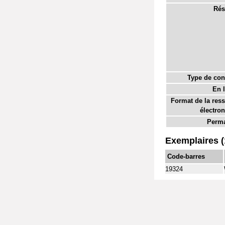
Rés
Type de con
En l
Format de la res
électron
Perma
Exemplaires (
Code-barres
19324