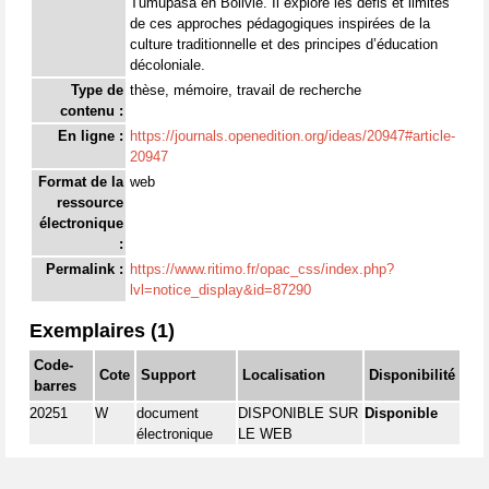
Tumupasa en Bolivie. Il explore les défis et limites
de ces approches pédagogiques inspirées de la
culture traditionnelle et des principes d’éducation
décoloniale.
Type de
thèse, mémoire, travail de recherche
contenu :
En ligne :
https://journals.openedition.org/ideas/20947#article-
20947
Format de la
web
ressource
électronique
:
Permalink :
https://www.ritimo.fr/opac_css/index.php?
lvl=notice_display&id=87290
Exemplaires (1)
Code-
Cote
Support
Localisation
Disponibilité
barres
20251
W
document
DISPONIBLE SUR
Disponible
électronique
LE WEB