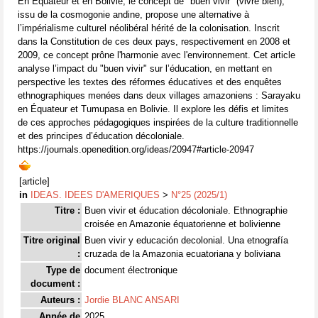
En Équateur et en Bolivie, le concept de "buen vivir" (vivre bien),
issu de la cosmogonie andine, propose une alternative à
l’impérialisme culturel néolibéral hérité de la colonisation. Inscrit
dans la Constitution de ces deux pays, respectivement en 2008 et
2009, ce concept prône l'harmonie avec l'environnement. Cet article
analyse l’impact du "buen vivir" sur l’éducation, en mettant en
perspective les textes des réformes éducatives et des enquêtes
ethnographiques menées dans deux villages amazoniens : Sarayaku
en Équateur et Tumupasa en Bolivie. Il explore les défis et limites
de ces approches pédagogiques inspirées de la culture traditionnelle
et des principes d’éducation décoloniale.
https://journals.openedition.org/ideas/20947#article-20947
[article]
in
IDEAS. IDEES D'AMERIQUES
>
N°25 (2025/1)
Titre :
Buen vivir et éducation décoloniale. Ethnographie
croisée en Amazonie équatorienne et bolivienne
Titre original
Buen vivir y educación decolonial. Una etnografía
:
cruzada de la Amazonia ecuatoriana y boliviana
Type de
document électronique
document :
Auteurs :
Jordie BLANC ANSARI
Année de
2025