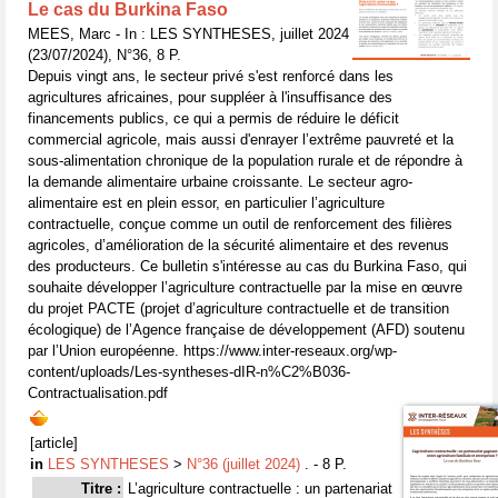
Le cas du Burkina Faso
MEES, Marc - In : LES SYNTHESES, juillet 2024
(23/07/2024), N°36, 8 P.
Depuis vingt ans, le secteur privé s'est renforcé dans les
agricultures africaines, pour suppléer à l'insuffisance des
financements publics, ce qui a permis de réduire le déficit
commercial agricole, mais aussi d'enrayer l’extrême pauvreté et la
sous-alimentation chronique de la population rurale et de répondre à
la demande alimentaire urbaine croissante. Le secteur agro-
alimentaire est en plein essor, en particulier l’agriculture
contractuelle, conçue comme un outil de renforcement des filières
agricoles, d’amélioration de la sécurité alimentaire et des revenus
des producteurs. Ce bulletin s'intéresse au cas du Burkina Faso, qui
souhaite développer l’agriculture contractuelle par la mise en œuvre
du projet PACTE (projet d’agriculture contractuelle et de transition
écologique) de l’Agence française de développement (AFD) soutenu
par l’Union européenne. https://www.inter-reseaux.org/wp-
content/uploads/Les-syntheses-dIR-n%C2%B036-
Contractualisation.pdf
[article]
in
LES SYNTHESES
>
N°36 (juillet 2024)
. - 8 P.
Titre :
L’agriculture contractuelle : un partenariat