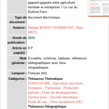
gagnant-gagnant entre agriculture
familiale et entreprises ? Le cas du
Burkina Faso
Type de
document électronique
document :
Auteurs :
Nadège BENOIT-TIENDREOGO
;
Marc
MEES
Année de
2024
publication :
Article en
8 P.
page(s) :
Note
Encadrés, schémas, tableaux, références
générale :
bibliographiques avec liens
sitographiques.
Langues :
Français (
fre
)
Catégories :
Thésaurus Thématique
AGRICULTURE
;
Agriculture paysanne
;
Entreprise
;
Partenariat
;
Production
agricole
;
Projet de développement
;
Secteur privé
;
Sécurité alimentaire
;
Étude de cas
;
Union européenne (UE)
Thésaurus Géographique