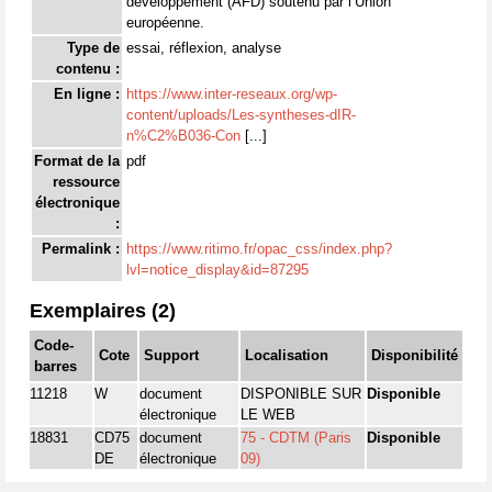
développement (AFD) soutenu par l’Union
européenne.
Type de
essai, réflexion, analyse
contenu :
En ligne :
https://www.inter-reseaux.org/wp-
content/uploads/Les-syntheses-dIR-
n%C2%B036-Con
[...]
Format de la
pdf
ressource
électronique
:
Permalink :
https://www.ritimo.fr/opac_css/index.php?
lvl=notice_display&id=87295
Exemplaires (2)
Code-
Cote
Support
Localisation
Disponibilité
barres
11218
W
document
DISPONIBLE SUR
Disponible
électronique
LE WEB
18831
CD75
document
75 - CDTM (Paris
Disponible
DE
électronique
09)