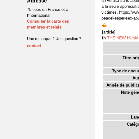
Adresse
un verdict sans appel
à la seule apprécia
75 lieux en France et à
victimes. https://ww
l'international
peacekeeper-sex-abu
Consulter la carte des
membres et relais
[article]
in
THE NEW HUMA
Une remarque ? Une question ?
contact
Titre ori
Type de docu
Aut
Année de publica
Note géné
Lan
Catégo