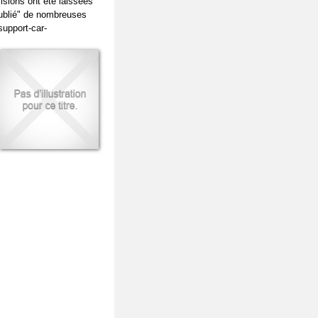
cisions ont été laissées
ublié" de nombreuses
support-car-