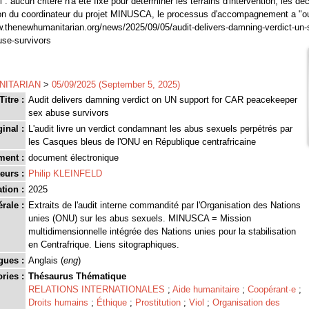
 : aucun critère n'a été fixé pour déterminer les terrains d'intervention, les dé
tion du coordinateur du projet MINUSCA, le processus d'accompagnement a "o
w.thenewhumanitarian.org/news/2025/09/05/audit-delivers-damning-verdict-un-
se-survivors
NITARIAN
>
05/09/2025 (September 5, 2025)
Titre :
Audit delivers damning verdict on UN support for CAR peacekeeper
sex abuse survivors
ginal :
L'audit livre un verdict condamnant les abus sexuels perpétrés par
les Casques bleus de l'ONU en République centrafricaine
ment :
document électronique
eurs :
Philip KLEINFELD
tion :
2025
rale :
Extraits de l'audit interne commandité par l'Organisation des Nations
unies (ONU) sur les abus sexuels. MINUSCA = Mission
multidimensionnelle intégrée des Nations unies pour la stabilisation
en Centrafrique. Liens sitographiques.
gues :
Anglais (
eng
)
ries :
Thésaurus Thématique
RELATIONS INTERNATIONALES
;
Aide humanitaire
;
Coopérant·e
;
Droits humains
;
Éthique
;
Prostitution
;
Viol
;
Organisation des