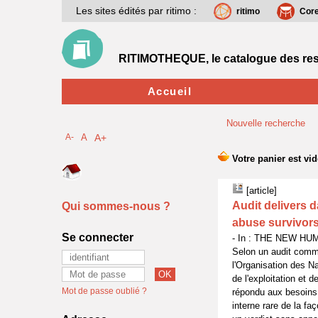
Les sites édités par ritimo :
ritimo
Cor
RITIMOTHEQUE, le catalogue des res
Accueil
Nouvelle recherche
A-
A
A+
[article]
Audit delivers 
Qui sommes-nous ?
abuse survivor
Se connecter
- In : THE NEW HUM
Selon un audit comma
l'Organisation des N
de l'exploitation et
Mot de passe oublié ?
répondu aux besoins
interne rare de la f