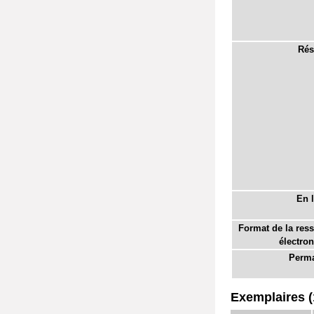
Rés
En l
Format de la res
électron
Perma
Exemplaires (