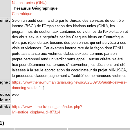
Nations unies (ONU)
Thésaurus Géographique
Centrafrique
umé :
Selon un audit commandité par le Bureau des services de contrôle
interne (BSCI) de l'Organisation des Nations unies (ONU), les
programmes de soutien aux centaines de victimes de l'exploitation et
des abus sexuels perpétrés par les Casques bleus en Centrafrique
n'ont pas répondu aux besoins des personnes qui ont survécu à ces
viols et violences. Cet examen interne rare de la façon dont l'ONU
porte assistance aux victimes d'abus sexuels commis par son
propre personnel rend un verdict sans appel : aucun critère n'a été
fixé pour déterminer les terrains d'intervention, les décisions ont été
laissées à la seule appréciation du coordinateur du projet MINUSCA,
le processus d'accompagnement a "oublié" de nombreuses victimes.
igne :
https://www.thenewhumanitarian.org/news/2025/09/05/audit-delivers-
damning-verdic
[...]
source
web
ique :
link :
https://www.ritimo.fr/opac_css/index.php?
lvl=notice_display&id=87314
1)