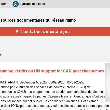
edem
Partage des eaux
sources documentaires du réseau ritimo
Présentation du catalogue
damning verdict on UN support for CAR peacekeeper sex
s
ANITARIAN, September 5, 2025 (05/09/2025), 05/09/2025,
ndité par le Bureau des services de contrôle interne (BSCI) de
ations unies (ONU), les programmes de soutien aux centaines de victimes
 des abus sexuels perpétrés par les Casques bleus en Centrafrique n'ont pas
 des personnes qui ont survécu à ces viols et violences. Cet examen
açon dont l'ONU porte assistance aux victimes d'abus sexuels commis par son 