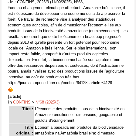
- In : CONFINS, 2025/3 (11/09/2025), N°68,
Face au changement climatique affectant l'Amazonie brésilienne, il
est nécessaire de développer une économie qui aide à préserver la
forêt. Ce travail de recherche vise à analyser des statistiques
économiques agricoles, afin de dimensionner l'économie liée aux
produits issus de la biodiversité amazonienne (ou bioéconomie). Les
résultats montrent que cette bioéconomie a beaucoup progressé
depuis 2010 et qu’elle présente un fort potentiel pour l'économie
locale de l'Amazonie brésilienne. Sur le plan international, son
impact reste faible, comparé à d'autres produits agricoles
d'exportation. En effet, la bioéconomie basée sur l'agroforesterie
offre des ressources dispersées et coûteuses, dont l'extraction ne
pourra jamais rivaliser avec des productions issues de l'agriculture
intensive, au coût de production très bas.
https://journals.openedition.org/confins/64128#article-64128
[article]
in
CONFINS
>
N°68 (2025/3)
Titre :
L'économie des produits issus de la biodiversité en
Amazonie brésilienne : dimensions, géographie et
goulots d'étranglement
Titre
Economia baseada em produtos da biodiversidade
original :
amazônica na Amazônia brasileira: dimensão,