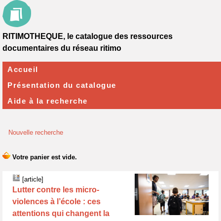
RITIMOTHEQUE, le catalogue des ressources
documentaires du réseau ritimo
Accueil
Présentation du catalogue
Aide à la recherche
Nouvelle recherche
[article]
Lutter contre les micro-
violences à l’école : ces
attentions qui changent la