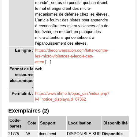
monde", sortes de poncifs qui banalisent
le mal et engendrent des micro-
mécanismes de défense chez les élèves.
L'article fournit des pistes pour apprendre
à reconnaître ces micro-violences afin de
les éviter, en mettant en pratique des
micro-attentions qui contribuent à
l’épanouissement des élèves.
En ligne :
https://theconversation.com/lutter-contre-
les-micro-violences-a-lecole-ces-
atten
[...]
Format de la
web
ressource
électronique
:
Permalink :
https://www.ritimo.fr/opac_css/index.php?
lvl=notice_display&id=87362
Exemplaires (2)
Code-
Cote
Support
Localisation
Disponibilité
barres
21775
W
document
DISPONIBLE SUR
Disponible