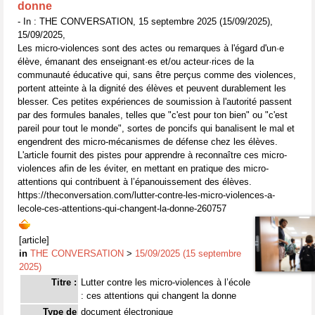
donne
- In : THE CONVERSATION, 15 septembre 2025 (15/09/2025),
15/09/2025,
Les micro-violences sont des actes ou remarques à l'égard d'un·e
élève, émanant des enseignant·es et/ou acteur·rices de la
communauté éducative qui, sans être perçus comme des violences,
portent atteinte à la dignité des élèves et peuvent durablement les
blesser. Ces petites expériences de soumission à l'autorité passent
par des formules banales, telles que "c'est pour ton bien" ou "c'est
pareil pour tout le monde", sortes de poncifs qui banalisent le mal et
engendrent des micro-mécanismes de défense chez les élèves.
L'article fournit des pistes pour apprendre à reconnaître ces micro-
violences afin de les éviter, en mettant en pratique des micro-
attentions qui contribuent à l’épanouissement des élèves.
https://theconversation.com/lutter-contre-les-micro-violences-a-
lecole-ces-attentions-qui-changent-la-donne-260757
[article]
in
THE CONVERSATION
>
15/09/2025 (15 septembre
2025)
Titre :
Lutter contre les micro-violences à l’école
: ces attentions qui changent la donne
Type de
document électronique