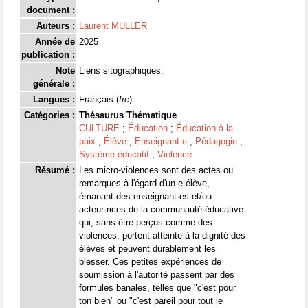
document :
Auteurs :
Laurent MULLER
Année de
2025
publication :
Note
Liens sitographiques.
générale :
Langues :
Français (
fre
)
Catégories :
Thésaurus Thématique
CULTURE
;
Éducation
;
Éducation à la
paix
;
Élève
;
Enseignant·e
;
Pédagogie
;
Système éducatif
;
Violence
Résumé :
Les micro-violences sont des actes ou
remarques à l'égard d'un·e élève,
émanant des enseignant·es et/ou
acteur·rices de la communauté éducative
qui, sans être perçus comme des
violences, portent atteinte à la dignité des
élèves et peuvent durablement les
blesser. Ces petites expériences de
soumission à l'autorité passent par des
formules banales, telles que "c'est pour
ton bien" ou "c'est pareil pour tout le